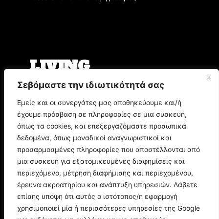
LIVING
Σεβόμαστε την ιδιωτικότητά σας
Ο Άρης Μπινιάρης σκηνοθετεί τη «Δίκη» του
Φραντς Κάφκα με τον Οδυσσέα
Εμείς και οι συνεργάτες μας αποθηκεύουμε και/ή
Παπασπηλιόπουλο
έχουμε πρόσβαση σε πληροφορίες σε μια συσκευή,
Ο Δημήτρης Μυστακίδης επιστρέφει στον
Σταυρό του Νότου Plus
όπως τα cookies, και επεξεργαζόμαστε προσωπικά
9.000 τίτλοι βιβλίων σε περιμένουν στο
δεδομένα, όπως μοναδικοί αναγνωριστικοί και
Παζάρι Βιβλίου της Αθήνας
προσαρμοσμένες πληροφορίες που αποστέλλονται από
μια συσκευή για εξατομικευμένες διαφημίσεις και
POP CULTURE
περιεχόμενο, μέτρηση διαφήμισης και περιεχομένου,
έρευνα ακροατηρίου και ανάπτυξη υπηρεσιών. Λάβετε
επίσης υπόψη ότι αυτός ο ιστότοπος/η εφαρμογή
Corto Maltese: Η ιστορία του θρυλικού ήρωα
του Hugo Pratt
χρησιμοποιεί μία ή περισσότερες υπηρεσίες της Google
Ποιος είναι ο Doctor Doom; Η ιστορία του