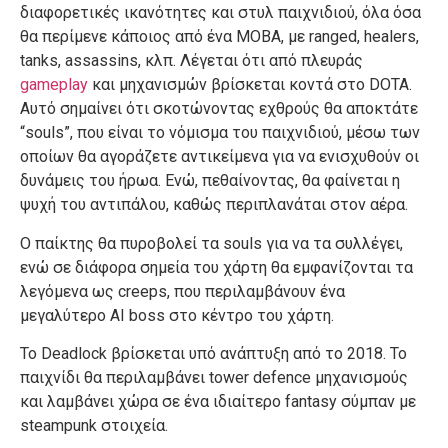
διαφορετικές ικανότητες και στυλ παιχνιδιού, όλα όσα
θα περίμενε κάποιος από ένα MOBA, με ranged, healers,
tanks, assassins, κλπ. Λέγεται ότι από πλευράς
gameplay
και μηχανισμών βρίσκεται κοντά στο DOTA.
Αυτό σημαίνει ότι σκοτώνοντας εχθρούς θα αποκτάτε
“souls”, που είναι το νόμισμα του παιχνιδιού, μέσω των
οποίων θα αγοράζετε αντικείμενα για να ενισχυθούν οι
δυνάμεις του ήρωα. Ενώ, πεθαίνοντας, θα φαίνεται η
ψυχή του αντιπάλου, καθώς περιπλανάται στον αέρα.
Ο παίκτης θα πυροβολεί τα souls για να τα συλλέγει,
ενώ σε διάφορα σημεία του χάρτη θα εμφανίζονται τα
λεγόμενα ως creeps, που περιλαμβάνουν ένα
μεγαλύτερο AI boss στο κέντρο του χάρτη.
Το Deadlock βρίσκεται υπό ανάπτυξη από το 2018. Το
παιχνίδι θα περιλαμβάνει tower defence μηχανισμούς
και λαμβάνει χώρα σε ένα ιδιαίτερο fantasy σύμπαν με
steampunk στοιχεία.