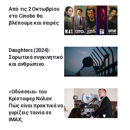
Από τις 2 Οκτωβρίου
στο Cinobo θα
βλέπουμε και σειρές
Daughters (2024):
Σαρωτικά συγκινητικό
και ανθρώπινο
«Οδύσσεια» του
Κρίστοφερ Νόλαν:
Πώς είναι πρακτικά να
γυρίζεις ταινία σε
ΙΜΑΧ;