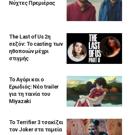
Νύχτες Πρεμιέρας
The Last of Us 2η
σεζόν: Το casting των
ηθοποιών μέχρι
στιγμής
Το Αγόρι και ο
Ερωδιός: Νέο trailer
για τη ταινία του
Miyazaki
To Terrifier 3 τσακίζει
τον Joker στα ταμεία