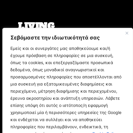
LIVING
Σεβόμαστε την ιδιωτικότητά σας
Ο Άρης Μπινιάρης σκηνοθετεί τη «Δίκη» του
Φραντς Κάφκα με τον Οδυσσέα
Εμείς και οι συνεργάτες μας αποθηκεύουμε και/ή
Παπασπηλιόπουλο
έχουμε πρόσβαση σε πληροφορίες σε μια συσκευή,
Ο Δημήτρης Μυστακίδης επιστρέφει στον
Σταυρό του Νότου Plus
όπως τα cookies, και επεξεργαζόμαστε προσωπικά
9.000 τίτλοι βιβλίων σε περιμένουν στο
δεδομένα, όπως μοναδικοί αναγνωριστικοί και
Παζάρι Βιβλίου της Αθήνας
προσαρμοσμένες πληροφορίες που αποστέλλονται από
μια συσκευή για εξατομικευμένες διαφημίσεις και
POP CULTURE
περιεχόμενο, μέτρηση διαφήμισης και περιεχομένου,
έρευνα ακροατηρίου και ανάπτυξη υπηρεσιών. Λάβετε
επίσης υπόψη ότι αυτός ο ιστότοπος/η εφαρμογή
Corto Maltese: Η ιστορία του θρυλικού ήρωα
του Hugo Pratt
χρησιμοποιεί μία ή περισσότερες υπηρεσίες της Google
Ποιος είναι ο Doctor Doom; Η ιστορία του
και ενδέχεται να συλλέγει και να αποθηκεύει
μεγαλύτερου εχθρού των Fantastic Four
πληροφορίες που περιλαμβάνουν, ενδεικτικά, τη
Spider-Man: Brand New Day - Όλα όσα πρέπει