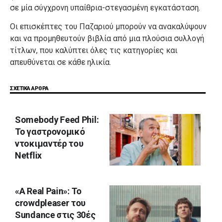
σε μία σύγχρονη υπαίθρια-στεγασμένη εγκατάσταση.
Οι επισκέπτες του Παζαριού μπορούν να ανακαλύψουν
και να προμηθευτούν βιβλία από μια πλούσια συλλογή
τίτλων, που καλύπτει όλες τις κατηγορίες και
απευθύνεται σε κάθε ηλικία.
ΣΧΕΤΙΚΑ ΑΡΘΡΑ
Somebody Feed Phil:
Το γαστρονομικό
ντοκιμαντέρ του
Netflix
«A Real Pain»: Το
crowdpleaser του
Sundance στις 30ές