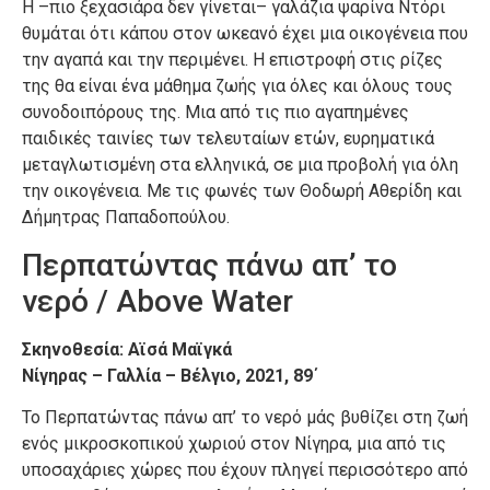
Η –πιο ξεχασιάρα δεν γίνεται– γαλάζια ψαρίνα Ντόρι
θυμάται ότι κάπου στον ωκεανό έχει μια οικογένεια που
την αγαπά και την περιμένει. Η επιστροφή στις ρίζες
της θα είναι ένα μάθημα ζωής για όλες και όλους τους
συνοδοιπόρους της. Μια από τις πιο αγαπημένες
παιδικές ταινίες των τελευταίων ετών, ευρηματικά
μεταγλωτισμένη στα ελληνικά, σε μια προβολή για όλη
την οικογένεια. Με τις φωνές των Θοδωρή Αθερίδη και
Δήμητρας Παπαδοπούλου.
Περπατώντας πάνω απ’ το
νερό / Above Water
Σκηνοθεσία: Αϊσά Μαϊγκά
Νίγηρας – Γαλλία – Βέλγιο, 2021, 89΄
Το Περπατώντας πάνω απ’ το νερό μάς βυθίζει στη ζωή
ενός μικροσκοπικού χωριού στον Νίγηρα, μια από τις
υποσαχάριες χώρες που έχουν πληγεί περισσότερο από