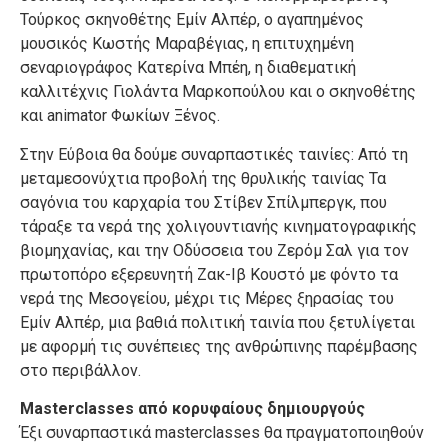
Τούρκος σκηνοθέτης Εμίν Αλπέρ, ο αγαπημένος
μουσικός Κωστής Μαραβέγιας, η επιτυχημένη
σεναριογράφος Κατερίνα Μπέη, η διαθεματική
καλλιτέχνις Γιολάντα Μαρκοπούλου και ο σκηνοθέτης
και animator Φωκίων Ξένος.
Στην Εύβοια θα δούμε συναρπαστικές ταινίες: Από τη
μεταμεσονύχτια προβολή της θρυλικής ταινίας Τα
σαγόνια του καρχαρία του Στίβεν Σπίλμπεργκ, που
τάραξε τα νερά της χολιγουντιανής κινηματογραφικής
βιομηχανίας, και την Οδύσσεια του Ζερόμ Σαλ για τον
πρωτοπόρο εξερευνητή Ζακ-Ιβ Κουστό με φόντο τα
νερά της Μεσογείου, μέχρι τις Μέρες ξηρασίας του
Εμίν Αλπέρ, μια βαθιά πολιτική ταινία που ξετυλίγεται
με αφορμή τις συνέπειες της ανθρώπινης παρέμβασης
στο περιβάλλον.
Masterclasses από κορυφαίους δημιουργούς
Έξι συναρπαστικά masterclasses θα πραγματοποιηθούν