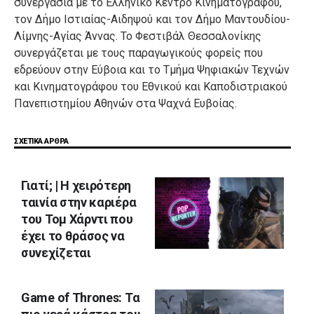
συνεργασία με το Ελληνικό Κέντρο Κινηματογράφου,
τον Δήμο Ιστιαίας-Αιδηψού και τον Δήμο Μαντουδίου-
Λίμνης-Αγίας Άννας. Το Φεστιβάλ Θεσσαλονίκης
συνεργάζεται με τους παραγωγικούς φορείς που
εδρεύουν στην Εύβοια και το Τμήμα Ψηφιακών Τεχνών
και Κινηματογράφου του Εθνικού και Καποδιστριακού
Πανεπιστημίου Αθηνών στα Ψαχνά Ευβοίας.
ΣΧΕΤΙΚΑ ΑΡΘΡΑ
Γιατί; | Η χειρότερη
ταινία στην καριέρα
του Τομ Χάρντι που
έχει το θράσος να
συνεχίζεται
Game of Thrones: Τα