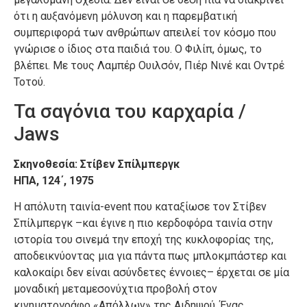
ότι η αυξανόμενη μόλυνση και η παρεμβατική
συμπεριφορά των ανθρώπων απειλεί τον κόσμο που
γνώρισε ο ίδιος στα παιδιά του. Ο Φιλίπ, όμως, το
βλέπει. Με τους Λαμπέρ Ουιλσόν, Πιέρ Νινέ και Οντρέ
Τοτού.
Τα σαγόνια του καρχαρία /
Jaws
Σκηνοθεσία: Στίβεν Σπίλμπεργκ
ΗΠΑ, 124΄, 1975
Η απόλυτη ταινία-event που καταξίωσε τον Στίβεν
Σπίλμπεργκ –και έγινε η πιο κερδοφόρα ταινία στην
ιστορία του σινεμά την εποχή της κυκλοφορίας της,
αποδεικνύοντας μια για πάντα πως μπλοκμπάστερ και
καλοκαίρι δεν είναι ασύνδετες έννοιες– έρχεται σε μία
μοναδική μεταμεσονύχτια προβολή στον
κινηματογράφο «Απόλλων» της Αιδηψού. Ένας