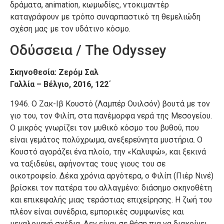
δράματα, animation, κωμωδίες, ντοκιμαντέρ
καταγράφουν με τρόπο συναρπαστικό τη θεμελιώδη
σχέση μας με τον υδάτινο κόσμο.
Οδύσσεια / The Odyssey
Σκηνοθεσία: Ζερόμ Σαλ
Γαλλία – Βέλγιο, 2016, 122΄
1946. Ο Ζακ-Ιβ Κουστό (Λαμπέρ Ουιλσόν) βουτά με τον
γιο του, τον Φιλίπ, στα πανέμορφα νερά της Μεσογείου.
Ο μικρός γνωρίζει τον μυθικό κόσμο του βυθού, που
είναι γεμάτος πολύχρωμα, ανεξερεύνητα μυστήρια. Ο
Κουστό αγοράζει ένα πλοίο, την «Καλυψώ», και ξεκινά
να ταξιδεύει, αφήνοντας τους γιους του σε
οικοτροφείο. Δέκα χρόνια αργότερα, ο Φιλίπ (Πιέρ Νινέ)
βρίσκει τον πατέρα του αλλαγμένο: διάσημο σκηνοθέτη
και επικεφαλής μιας τεράστιας επιχείρησης. Η ζωή του
πλέον είναι συνέδρια, εμπορικές συμφωνίες και
μεγαλομανή σχέδια. Δεν είναι σε θέση πια να διακρίνει