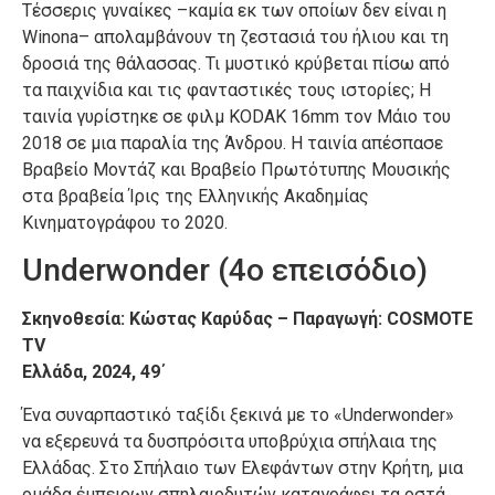
Τέσσερις γυναίκες –καμία εκ των οποίων δεν είναι η
Winona– απολαμβάνουν τη ζεστασιά του ήλιου και τη
δροσιά της θάλασσας. Τι μυστικό κρύβεται πίσω από
τα παιχνίδια και τις φανταστικές τους ιστορίες; Η
ταινία γυρίστηκε σε φιλμ KODAK 16mm τον Μάιο του
2018 σε μια παραλία της Άνδρου. Η ταινία απέσπασε
Βραβείο Μοντάζ και Βραβείο Πρωτότυπης Μουσικής
στα βραβεία Ίρις της Ελληνικής Ακαδημίας
Κινηματογράφου το 2020.
Underwonder (4o επεισόδιο)
Σκηνοθεσία: Κώστας Καρύδας – Παραγωγή: COSMOTE
TV
Ελλάδα, 2024, 49΄
Ένα συναρπαστικό ταξίδι ξεκινά με το «Underwonder»
να εξερευνά τα δυσπρόσιτα υποβρύχια σπήλαια της
Ελλάδας. Στο Σπήλαιο των Ελεφάντων στην Κρήτη, μια
ομάδα έμπειρων σπηλαιοδυτών καταγράφει τα οστά