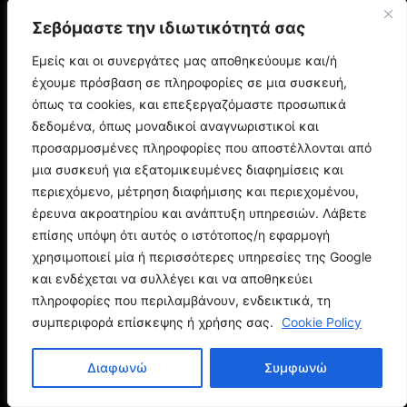
Αbout us
Σεβόμαστε την ιδιωτικότητά σας
Διαφήμιση
Εμείς και οι συνεργάτες μας αποθηκεύουμε και/ή
έχουμε πρόσβαση σε πληροφορίες σε μια συσκευή,
όπως τα cookies, και επεξεργαζόμαστε προσωπικά
δεδομένα, όπως μοναδικοί αναγνωριστικοί και
προσαρμοσμένες πληροφορίες που αποστέλλονται από
μια συσκευή για εξατομικευμένες διαφημίσεις και
περιεχόμενο, μέτρηση διαφήμισης και περιεχομένου,
TV
έρευνα ακροατηρίου και ανάπτυξη υπηρεσιών. Λάβετε
επίσης υπόψη ότι αυτός ο ιστότοπος/η εφαρμογή
χρησιμοποιεί μία ή περισσότερες υπηρεσίες της Google
Ted Lasso Season 4: Κυκλοφόρησε το νέο
trailer της σεζόν
και ενδέχεται να συλλέγει και να αποθηκεύει
πληροφορίες που περιλαμβάνουν, ενδεικτικά, τη
Η σειρά του ΑΝΤ1 που θα μπει σε λίγες μέρες
στο Netflix
συμπεριφορά επίσκεψης ή χρήσης σας.
Cookie Policy
The Last of Us: Η δεύτερη σεζόν είναι εδώ
Διαφωνώ
Συμφωνώ
MOVIES