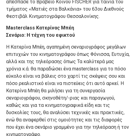
απέσπασε το Βραβείο Κοινού FISCHER για ταινία του
τμήματος «Ματιές στα Βαλκάνια» του 63ου Διεθνούς
Φεστιβάλ Κινηματογράφου Θεσσαλονίκης.
Masterclass Κατερίνας Μπέη
Σενάριο: Η τέχνη του εφικτού
Η Κατερίνα Μπέη, αγαπημένη σεναριογράφος μεγάλων
επιτυχιών του κινηματογράφου όπως Φόνισσα, Ευτυχία,
αλλά και της τηλεόρασης όπως Τα καλύτερά μας
χρόνια κ.ά. θα παραδώσει ένα masterclass για το πόσο
εύκολο είναι να βάλεις στο χαρτί τις σκέψεις σου και
πόσο ρεαλιστικό είναι να πιστεύεις ότι αυτό αρκεί. Η
Κατερίνα Μπέη θα μιλήσει για τη συνεργασία
σεναριογράφου, σκηνοθέτη/-ριας και παραγωγού,
καθώς και για τα κινηματογραφικά είδη και τις
δυσκολίες τους, θα αναλύσει τεχνικές και πρακτικές,
ενώ θα αναφερθεί στις ομοιότητες και τις διαφορές
που έχει ένα σενάριο γραμμένο για την τηλεόραση ή τον
κινηματογράφο.