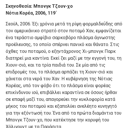
Σκηνοθεσία: Μπονγκ Τζουν-χο
Νότια Κορέα, 2006, 119΄
Σεούλ, 2006. Έξι χρόνια μετά τη ρίψη φορμαλδεΰδης από
τον αμερικάνικο στρατό στον ποταμό Χαν, εμφανίζεται
ένα τεράστιο αμφίβιο σαρκοβόρο πλάσμα άγνωστης
προέλευσης, το οποίο σπέρνει πανικό και θάνατο. Στις
όχθες του ποταμού, ο εξηντάχρονος Χι-μπονγκ Παρκ
διατηρεί μια καντίνα. Εκεί ζει μαζί με την εγγονή του, τη
Χιουν-σιό, και τα τρία παιδιά του. Σε μία από τις
επιδρομές του, το πλάσμα αρπάζει τη Χιουν-σιό και
χάνεται στα νερά του Χαν. Η κυβέρνηση της Νότιας
Κορέας, υπό τον φόβο ότι το πλάσμα είναι φορέας
επικίνδυνου ιού, επιβάλλει καραντίνα σε όσους ήρθαν
σε επαφή μαζί του, απαγορεύει την κυκλοφορία κατά
μήκος του ποταμού και εξαπολύει ανελέητο κυνηγητό
για την εξόντωσή του. Ένα από τα πρώτα διαμάντια του
Μπονγκ Τζουν-χο, που κατέκτησε την κορυφή του
Χόλιγουντ με τα Παράσιτα.