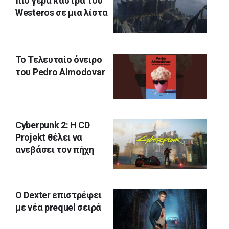
πιο γερά κάστρα του
Westeros σε μια λίστα
Το Τελευταίο όνειρο
του Pedro Almodovar
Cyberpunk 2: Η CD
Projekt θέλει να
ανεβάσει τον πήχη
O Dexter επιστρέφει
με νέα prequel σειρά