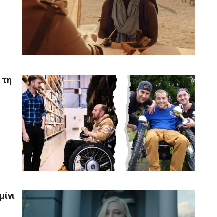
 τη
μίνι