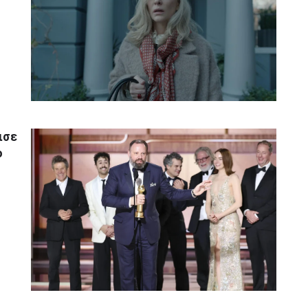
ισε
ο