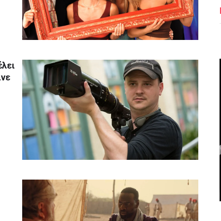
έλει
ινε