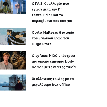
GTA 3: Οι αλλαγές που
έγιναν μετά την 11η
Σεπτεμβρίου και το
περιεχόμενο που κόπηκε
Corto Maltese: Η ιστορία
του θρυλικού ήρωα του
Hugo Pratt
Clayface: Η DC υπόσχεται
μια ακραία εμπειρία body
horror με τη νέα της ταινία
Οι ελληνικές ταινίες με τα
μεγαλύτερα box office