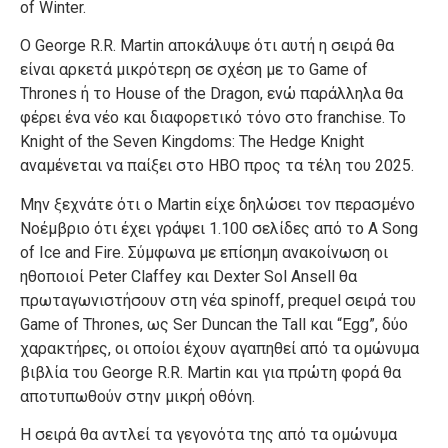
of Winter.
Ο George R.R. Martin αποκάλυψε ότι αυτή η σειρά θα
είναι αρκετά μικρότερη σε σχέση με το Game of
Thrones ή το House of the Dragon, ενώ παράλληλα θα
φέρει ένα νέο και διαφορετικό τόνο στο franchise. To
Knight of the Seven Kingdoms: The Hedge Knight
αναμένεται να παίξει στο HBO προς τα τέλη του 2025.
Μην ξεχνάτε ότι ο Martin είχε δηλώσει τον περασμένο
Νοέμβριο ότι έχει γράψει 1.100 σελίδες από το A Song
of Ice and Fire. Σύμφωνα με επίσημη ανακοίνωση οι
ηθοποιοί Peter Claffey και Dexter Sol Ansell θα
πρωταγωνιστήσουν στη νέα spinoff, prequel σειρά του
Game of Thrones, ως Ser Duncan the Tall και “Egg”, δύο
χαρακτήρες, οι οποίοι έχουν αγαπηθεί από τα ομώνυμα
βιβλία του George R.R. Martin και για πρώτη φορά θα
αποτυπωθούν στην μικρή οθόνη.
H σειρά θα αντλεί τα γεγονότα της από τα ομώνυμα