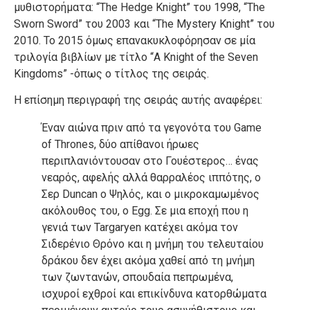
μυθιστορήματα: “The Hedge Knight” του 1998, “The
Sworn Sword” του 2003 και “The Mystery Knight” του
2010. Το 2015 όμως επανακυκλοφόρησαν σε μία
τριλογία βιβλίων με τίτλο “A Knight of the Seven
Kingdoms” -όπως ο τίτλος της σειράς.
Η επίσημη περιγραφή της σειράς αυτής αναφέρει:
Έναν αιώνα πριν από τα γεγονότα του Game
of Thrones, δύο απίθανοι ήρωες
περιπλανιόντουσαν στο Γουέστερος… ένας
νεαρός, αφελής αλλά θαρραλέος ιππότης, ο
Σερ Duncan ο Ψηλός, και ο μικροκαμωμένος
ακόλουθος του, ο Egg. Σε μια εποχή που η
γενιά των Targaryen κατέχει ακόμα τον
Σιδερένιο Θρόνο και η μνήμη του τελευταίου
δράκου δεν έχει ακόμα χαθεί από τη μνήμη
των ζωντανών, σπουδαία πεπρωμένα,
ισχυροί εχθροί και επικίνδυνα κατορθώματα