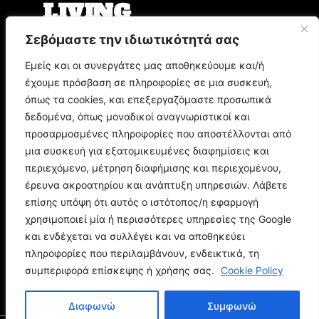
LIVING
Σεβόμαστε την ιδιωτικότητά σας
Ο Άρης Μπινιάρης σκηνοθετεί τη «Δίκη» του
Φραντς Κάφκα με τον Οδυσσέα
Εμείς και οι συνεργάτες μας αποθηκεύουμε και/ή
Παπασπηλιόπουλο
έχουμε πρόσβαση σε πληροφορίες σε μια συσκευή,
Ο Δημήτρης Μυστακίδης επιστρέφει στον
Σταυρό του Νότου Plus
όπως τα cookies, και επεξεργαζόμαστε προσωπικά
9.000 τίτλοι βιβλίων σε περιμένουν στο
δεδομένα, όπως μοναδικοί αναγνωριστικοί και
Παζάρι Βιβλίου της Αθήνας
προσαρμοσμένες πληροφορίες που αποστέλλονται από
μια συσκευή για εξατομικευμένες διαφημίσεις και
POP CULTURE
περιεχόμενο, μέτρηση διαφήμισης και περιεχομένου,
έρευνα ακροατηρίου και ανάπτυξη υπηρεσιών. Λάβετε
επίσης υπόψη ότι αυτός ο ιστότοπος/η εφαρμογή
Corto Maltese: Η ιστορία του θρυλικού ήρωα
του Hugo Pratt
χρησιμοποιεί μία ή περισσότερες υπηρεσίες της Google
Ποιος είναι ο Doctor Doom; Η ιστορία του
και ενδέχεται να συλλέγει και να αποθηκεύει
μεγαλύτερου εχθρού των Fantastic Four
πληροφορίες που περιλαμβάνουν, ενδεικτικά, τη
Spider-Man: Brand New Day - Όλα όσα πρέπει
συμπεριφορά επίσκεψης ή χρήσης σας.
Cookie Policy
να θυμηθείτε πριν τη νέα ταινία
Διαφωνώ
Συμφωνώ