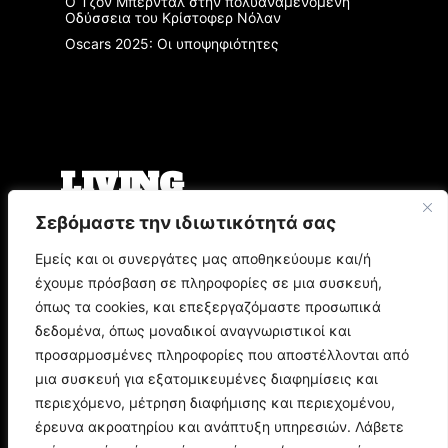
Ο Τζον Μπέρνταλ στην πολυαναμενόμενη
Οδύσσεια του Κρίστοφερ Νόλαν
Oscars 2025: Οι υποψηφιότητες
LIVING
Σεβόμαστε την ιδιωτικότητά σας
Ο Άρης Μπινιάρης σκηνοθετεί τη «Δίκη» του
Φραντς Κάφκα με τον Οδυσσέα
Εμείς και οι συνεργάτες μας αποθηκεύουμε και/ή
Παπασπηλιόπουλο
έχουμε πρόσβαση σε πληροφορίες σε μια συσκευή,
Ο Δημήτρης Μυστακίδης επιστρέφει στον
Σταυρό του Νότου Plus
όπως τα cookies, και επεξεργαζόμαστε προσωπικά
9.000 τίτλοι βιβλίων σε περιμένουν στο
δεδομένα, όπως μοναδικοί αναγνωριστικοί και
Παζάρι Βιβλίου της Αθήνας
προσαρμοσμένες πληροφορίες που αποστέλλονται από
μια συσκευή για εξατομικευμένες διαφημίσεις και
POP CULTURE
περιεχόμενο, μέτρηση διαφήμισης και περιεχομένου,
έρευνα ακροατηρίου και ανάπτυξη υπηρεσιών. Λάβετε