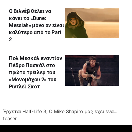
Ο Βιλνέβ θέλει να
κάνει το «Dune:
Messiah» μόνο αν είναι
καλύτερο από το Part
2
Πολ Μεσκάλ εναντίον
Πέδρο Πασκάλ στο
πρώτο τρέιλερ του
«Μονομάχου 2» του
Ρίντλεϊ Σκοτ
Έρχεται Half-Life 3; Ο Mike Shapiro μας έχει ένα...
teaser