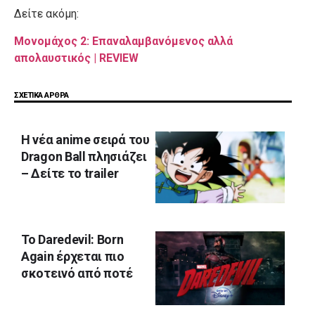
Δείτε ακόμη:
Μονομάχος 2: Επαναλαμβανόμενος αλλά
απολαυστικός | REVIEW
ΣΧΕΤΙΚΑ ΑΡΘΡΑ
H νέα anime σειρά του
Dragon Ball πλησιάζει
– Δείτε το trailer
Το Daredevil: Born
Again έρχεται πιο
σκοτεινό από ποτέ