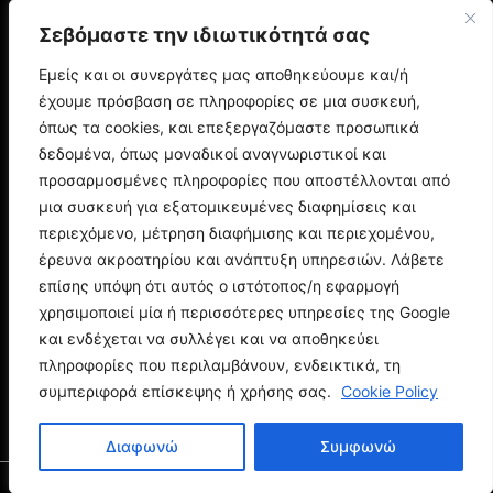
Σεβόμαστε την ιδιωτικότητά σας
Ο Άρης Μπινιάρης σκηνοθετεί τη «Δίκη» του
Φραντς Κάφκα με τον Οδυσσέα
Εμείς και οι συνεργάτες μας αποθηκεύουμε και/ή
Παπασπηλιόπουλο
έχουμε πρόσβαση σε πληροφορίες σε μια συσκευή,
Ο Δημήτρης Μυστακίδης επιστρέφει στον
Σταυρό του Νότου Plus
όπως τα cookies, και επεξεργαζόμαστε προσωπικά
9.000 τίτλοι βιβλίων σε περιμένουν στο
δεδομένα, όπως μοναδικοί αναγνωριστικοί και
Παζάρι Βιβλίου της Αθήνας
προσαρμοσμένες πληροφορίες που αποστέλλονται από
μια συσκευή για εξατομικευμένες διαφημίσεις και
POP CULTURE
περιεχόμενο, μέτρηση διαφήμισης και περιεχομένου,
έρευνα ακροατηρίου και ανάπτυξη υπηρεσιών. Λάβετε
επίσης υπόψη ότι αυτός ο ιστότοπος/η εφαρμογή
Corto Maltese: Η ιστορία του θρυλικού ήρωα
του Hugo Pratt
χρησιμοποιεί μία ή περισσότερες υπηρεσίες της Google
Ποιος είναι ο Doctor Doom; Η ιστορία του
και ενδέχεται να συλλέγει και να αποθηκεύει
μεγαλύτερου εχθρού των Fantastic Four
πληροφορίες που περιλαμβάνουν, ενδεικτικά, τη
Spider-Man: Brand New Day - Όλα όσα πρέπει
συμπεριφορά επίσκεψης ή χρήσης σας.
Cookie Policy
να θυμηθείτε πριν τη νέα ταινία
Διαφωνώ
Συμφωνώ
The Pop Reporter © Copyright 2024. All Rights Reserved.