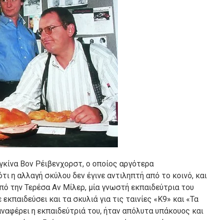
γκίνα Βον Ρέιβενχορστ, ο οποίος αργότερα
 η αλλαγή σκύλου δεν έγινε αντιληπτή από το κοινό, και
από την Τερέσα Αν Μίλερ, μία γνωστή εκπαιδεύτρια του
ε εκπαιδεύσει και τα σκυλιά για τις ταινίες «Κ9» και «Τα
ναφέρει η εκπαιδεύτριά του, ήταν απόλυτα υπάκουος και