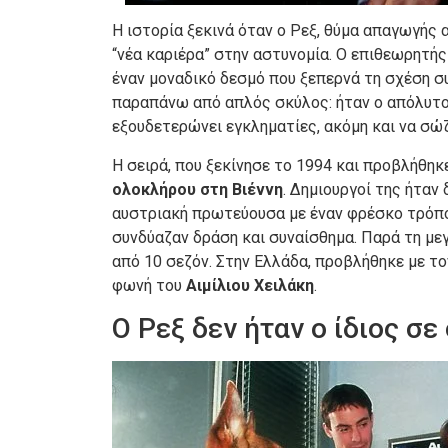
Η ιστορία ξεκινά όταν ο Ρεξ, θύμα απαγωγής α
“νέα καριέρα” στην αστυνομία. Ο επιθεωρητής
έναν μοναδικό δεσμό που ξεπερνά τη σχέση συ
παραπάνω από απλός σκύλος: ήταν ο απόλυτος
εξουδετερώνει εγκληματίες, ακόμη και να σώζ
Η σειρά, που ξεκίνησε το 1994 και προβλήθη
ολοκλήρου στη Βιέννη
. Δημιουργοί της ήταν
αυστριακή πρωτεύουσα με έναν φρέσκο τρόπο
συνδύαζαν δράση και συναίσθημα. Παρά τη μεγ
από 10 σεζόν. Στην Ελλάδα, προβλήθηκε με τ
φωνή του
Αιμίλιου Χειλάκη
.
Ο Ρεξ δεν ήταν ο ίδιος σε