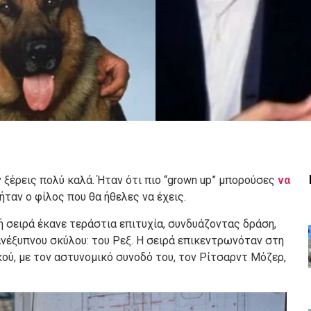
ν ξέρεις πολύ καλά. Ήταν ότι πιο “grown up” μπορούσες
να
 ήταν ο φίλος που θα ήθελες να έχεις.
κή σειρά έκανε τεράστια επιτυχία, συνδυάζοντας δράση,
νέξυπνου σκύλου: του Ρεξ. Η σειρά επικεντρωνόταν στη
κού, με τον αστυνομικό συνοδό του, τον Ρίτσαρντ Μόζερ,