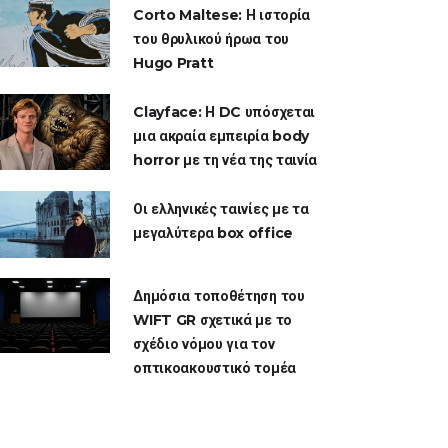
Corto Maltese: Η ιστορία
του θρυλικού ήρωα του
Hugo Pratt
Clayface: Η DC υπόσχεται
μια ακραία εμπειρία body
horror με τη νέα της ταινία
Οι ελληνικές ταινίες με τα
μεγαλύτερα box office
Δημόσια τοποθέτηση του
WIFT GR σχετικά με το
σχέδιο νόμου για τον
οπτικοακουστικό τομέα