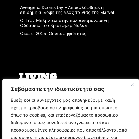
Avengers: Doomsday – Αποκαλύφθηκε η
επίσημη σύνοψη της νέας ταινίας της Marvel
Ο Τζον Μπέρνταλ στην πολυαναμενόμενη
Οδύσσεια του Κρίστοφερ Νόλαν
Oscars 2025: Οι υποψηφιότητες
LIVING
Σεβόμαστε την ιδιωτικότητά σας
Ο Άρης Μπινιάρης σκηνοθετεί τη «Δίκη» του
Φραντς Κάφκα με τον Οδυσσέα
Εμείς και οι συνεργάτες μας αποθηκεύουμε και/ή
Παπασπηλιόπουλο
έχουμε πρόσβαση σε πληροφορίες σε μια συσκευή,
Ο Δημήτρης Μυστακίδης επιστρέφει στον
Σταυρό του Νότου Plus
όπως τα cookies, και επεξεργαζόμαστε προσωπικά
9.000 τίτλοι βιβλίων σε περιμένουν στο
δεδομένα, όπως μοναδικοί αναγνωριστικοί και
Παζάρι Βιβλίου της Αθήνας
προσαρμοσμένες πληροφορίες που αποστέλλονται από
μια συσκευή για εξατομικευμένες διαφημίσεις και