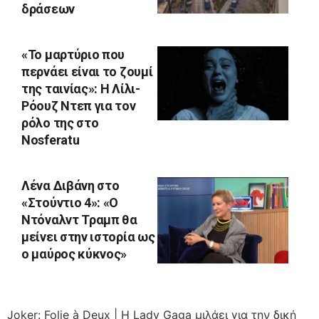
δράσεων
«Το μαρτύριο που
περνάει είναι το ζουμί
της ταινίας»: Η Λίλι-
Ρόουζ Ντεπ για τον
ρόλο της στο
Nosferatu
Λένα Διβάνη στο
«Στούντιο 4»: «Ο
Ντόναλντ Τραμπ θα
μείνει στην ιστορία ως
ο μαύρος κύκνος»
Joker: Folie à Deux | Η Lady Gaga μιλάει για την δική