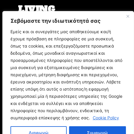
LIVING
Σεβόμαστε την ιδιωτικότητά σας
Ο Άρης Μπινιάρης σκηνοθετεί τη «Δίκη» του
Φραντς Κάφκα με τον Οδυσσέα
Εμείς και οι συνεργάτες μας αποθηκεύουμε και/ή
Παπασπηλιόπουλο
έχουμε πρόσβαση σε πληροφορίες σε μια συσκευή,
Ο Δημήτρης Μυστακίδης επιστρέφει στον
Σταυρό του Νότου Plus
όπως τα cookies, και επεξεργαζόμαστε προσωπικά
9.000 τίτλοι βιβλίων σε περιμένουν στο
δεδομένα, όπως μοναδικοί αναγνωριστικοί και
Παζάρι Βιβλίου της Αθήνας
προσαρμοσμένες πληροφορίες που αποστέλλονται από
μια συσκευή για εξατομικευμένες διαφημίσεις και
POP CULTURE
περιεχόμενο, μέτρηση διαφήμισης και περιεχομένου,
έρευνα ακροατηρίου και ανάπτυξη υπηρεσιών. Λάβετε
επίσης υπόψη ότι αυτός ο ιστότοπος/η εφαρμογή
Corto Maltese: Η ιστορία του θρυλικού ήρωα
του Hugo Pratt
χρησιμοποιεί μία ή περισσότερες υπηρεσίες της Google
Ποιος είναι ο Doctor Doom; Η ιστορία του
και ενδέχεται να συλλέγει και να αποθηκεύει
μεγαλύτερου εχθρού των Fantastic Four
πληροφορίες που περιλαμβάνουν, ενδεικτικά, τη
Spider-Man: Brand New Day - Όλα όσα πρέπει
συμπεριφορά επίσκεψης ή χρήσης σας.
Cookie Policy
να θυμηθείτε πριν τη νέα ταινία
Διαφωνώ
Συμφωνώ