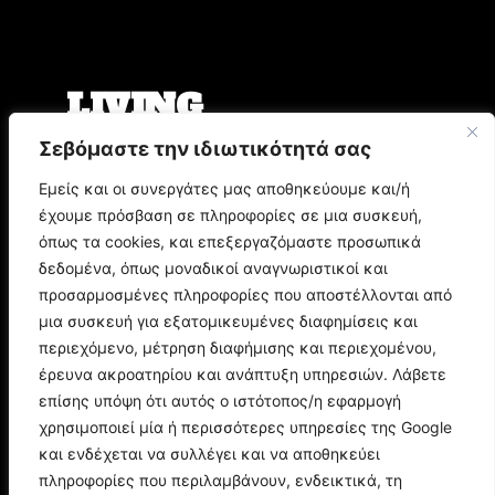
LIVING
Σεβόμαστε την ιδιωτικότητά σας
Ο Άρης Μπινιάρης σκηνοθετεί τη «Δίκη» του
Φραντς Κάφκα με τον Οδυσσέα
Εμείς και οι συνεργάτες μας αποθηκεύουμε και/ή
Παπασπηλιόπουλο
έχουμε πρόσβαση σε πληροφορίες σε μια συσκευή,
Ο Δημήτρης Μυστακίδης επιστρέφει στον
Σταυρό του Νότου Plus
όπως τα cookies, και επεξεργαζόμαστε προσωπικά
9.000 τίτλοι βιβλίων σε περιμένουν στο
δεδομένα, όπως μοναδικοί αναγνωριστικοί και
Παζάρι Βιβλίου της Αθήνας
προσαρμοσμένες πληροφορίες που αποστέλλονται από
μια συσκευή για εξατομικευμένες διαφημίσεις και
POP CULTURE
περιεχόμενο, μέτρηση διαφήμισης και περιεχομένου,
έρευνα ακροατηρίου και ανάπτυξη υπηρεσιών. Λάβετε
επίσης υπόψη ότι αυτός ο ιστότοπος/η εφαρμογή
Corto Maltese: Η ιστορία του θρυλικού ήρωα
του Hugo Pratt
χρησιμοποιεί μία ή περισσότερες υπηρεσίες της Google
Ποιος είναι ο Doctor Doom; Η ιστορία του
και ενδέχεται να συλλέγει και να αποθηκεύει
μεγαλύτερου εχθρού των Fantastic Four
πληροφορίες που περιλαμβάνουν, ενδεικτικά, τη