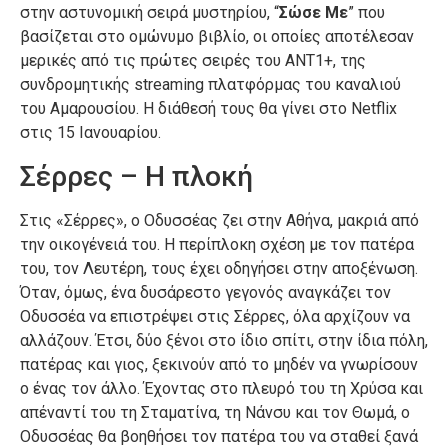
στην αστυνομική σειρά μυστηρίου, “
Σώσε Με
” που
βασίζεται στο ομώνυμο βιβλίο, οι οποίες αποτέλεσαν
μερικές από τις πρώτες σειρές του ΑΝΤ1+, της
συνδρομητικής streaming πλατφόρμας του καναλιού
του Αμαρουσίου. H διάθεσή τους θα γίνει στο Netflix
στις 15 Ιανουαρίου.
Σέρρες – Η πλοκή
Στις «Σέρρες», ο Οδυσσέας ζει στην Αθήνα, μακριά από
την οικογένειά του. Η περίπλοκη σχέση με τον πατέρα
του, τον Λευτέρη, τους έχει οδηγήσει στην αποξένωση.
Όταν, όμως, ένα δυσάρεστο γεγονός αναγκάζει τον
Οδυσσέα να επιστρέψει στις Σέρρες, όλα αρχίζουν να
αλλάζουν. Έτσι, δύο ξένοι στο ίδιο σπίτι, στην ίδια πόλη,
πατέρας και γιος, ξεκινούν από το μηδέν να γνωρίσουν
ο ένας τον άλλο. Έχοντας στο πλευρό του τη Χρύσα και
απέναντί του τη Σταματίνα, τη Νάνσυ και τον Θωμά, ο
Οδυσσέας θα βοηθήσει τον πατέρα του να σταθεί ξανά