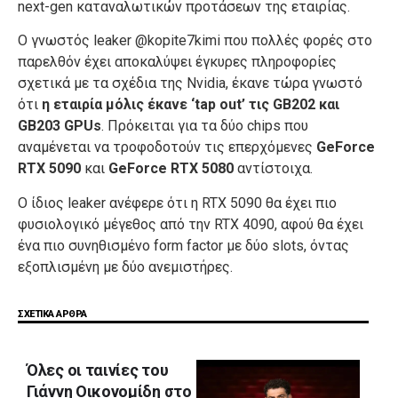
next-gen καταναλωτικών προτάσεων της εταιρίας.
Ο γνωστός leaker @kopite7kimi που πολλές φορές στο
παρελθόν έχει αποκαλύψει έγκυρες πληροφορίες
σχετικά με τα σχέδια της Nvidia, έκανε τώρα γνωστό
ότι
η εταιρία μόλις έκανε ‘tap out’ τις GB202 και
GB203 GPUs
. Πρόκειται για τα δύο chips που
αναμένεται να τροφοδοτούν τις επερχόμενες
GeForce
RTX 5090
και
GeForce RTX 5080
αντίστοιχα.
Ο ίδιος leaker ανέφερε ότι η RTX 5090 θα έχει πιο
φυσιολογικό μέγεθος από την RTX 4090, αφού θα έχει
ένα πιο συνηθισμένο form factor με δύο slots, όντας
εξοπλισμένη με δύο ανεμιστήρες.
ΣΧΕΤΙΚΑ ΑΡΘΡΑ
Όλες οι ταινίες του
Γιάννη Οικονομίδη στο