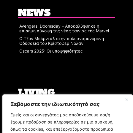
NEWS
Avengers: Doomsday – Αποκαλύφθηκε η
επίσημη σύνοψη της νέας ταινίας της Marvel
Ο Τζον Μπέρνταλ στην πολυαναμενόμενη
Οδύσσεια του Κρίστοφερ Νόλαν
Oscars 2025: Οι υποψηφιότητες
LIVING
Σεβόμαστε την ιδιωτικότητά σας
Ο Άρης Μπινιάρης σκηνοθετεί τη «Δίκη» του
Φραντς Κάφκα με τον Οδυσσέα
Εμείς και οι συνεργάτες μας αποθηκεύουμε και/ή
Παπασπηλιόπουλο
έχουμε πρόσβαση σε πληροφορίες σε μια συσκευή,
Ο Δημήτρης Μυστακίδης επιστρέφει στον
Σταυρό του Νότου Plus
όπως τα cookies, και επεξεργαζόμαστε προσωπικά