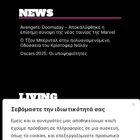
NEWS
Avengers: Doomsday – Αποκαλύφθηκε η
επίσημη σύνοψη της νέας ταινίας της Marvel
Ο Τζον Μπέρνταλ στην πολυαναμενόμενη
Οδύσσεια του Κρίστοφερ Νόλαν
Oscars 2025: Οι υποψηφιότητες
LIVING
Σεβόμαστε την ιδιωτικότητά σας
Ο Άρης Μπινιάρης σκηνοθετεί τη «Δίκη» του
Φραντς Κάφκα με τον Οδυσσέα
Εμείς και οι συνεργάτες μας αποθηκεύουμε και/ή
Παπασπηλιόπουλο
έχουμε πρόσβαση σε πληροφορίες σε μια συσκευή,
Ο Δημήτρης Μυστακίδης επιστρέφει στον
Σταυρό του Νότου Plus
όπως τα cookies, και επεξεργαζόμαστε προσωπικά