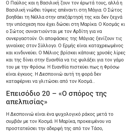
Ο Παύλος και η Βασιλική ζουν τον έρωτά τους, αλλά η
Βασιλική νιώθει τύψεις απέναντι στη Μάγια. Ο Σώτος
βοηθάει τη Νέλλα στην απεξάρτησή της και δεν ξεχνά
την υπόσχεση που έχει δώσει στη Μαρίκα. Ο Κοσμάς κι
ο Σώτος συναντιούνται με τον Αρδίτη για να
συνεργαστούν. Οι αποφάσεις της Μάγιας ξενίζουν τις
γυναίκες στον Σύλλογο. Ο Ερμής είναι καταχρεωμένος
και κινδυνεύει. Ο Μέλιος βρίσκει κάποιες χρυσές λίρες
και της δίνει στην Ευανθία να τις φυλάξει για τον γάμο
του με την Φρόσω. Η Ευανθία πιστεύει πως η Φρόσω
είναι έγκυος. Η Δεσποινιώ αυτή τη φορά δεν
καταφέρνει να γλιτώσει από τον Κοσμά…
Επεισόδιο 20 – «Ο σπόρος της
απελπισίας»
Η Δεσποινιώ είναι ένα ψυχολογικό ράκος μετά το
συμβάν με τον Κοσμά. Η Μαρίκα, προκειμένου να
προστατεύσει την αδερφή της από τον Τάσο,