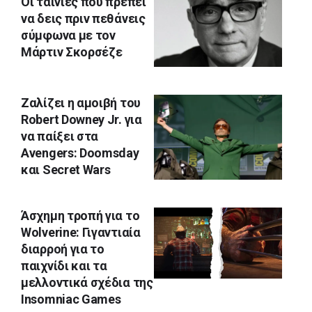
Οι ταινίες που πρέπει
να δεις πριν πεθάνεις
σύμφωνα με τον
Μάρτιν Σκορσέζε
Ζαλίζει η αμοιβή του
Robert Downey Jr. για
να παίξει στα
Avengers: Doomsday
και Secret Wars
Άσχημη τροπή για το
Wolverine: Γιγαντιαία
διαρροή για το
παιχνίδι και τα
μελλοντικά σχέδια της
Insomniac Games