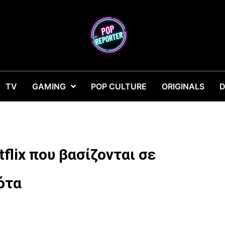
TV
GAMING
POP CULTURE
ORIGINALS
D
tflix που βασίζονται σε
ότα