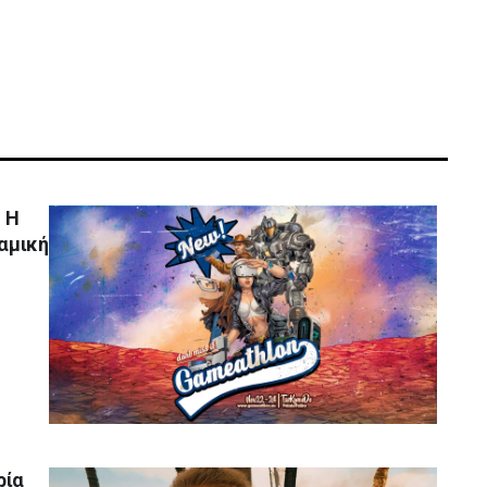
 Η
αμική
ρία