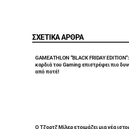
ΣΧΕΤΙΚΑ ΑΡΘΡΑ
GAMEATHLON “BLACK FRIDAY EDITION”:
καρδιά του Gaming επιστρέφει πιο δυν
από ποτέ!
Ο Τζορτζ Μίλερ ετοιμάζει μια νέα ιστο