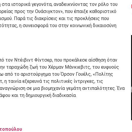
τή στα ιστορικά γεγονότα, αναδεικνύοντας τον ρόλο του
ρείας προς την Ουάσιγκτον», που έπαιξε καθοριστικό
σμού. Παρά τις διακρίσεις και τις προκλήσεις που
ότητας, η συνεισφορά του στην κοινωνική δικαιοσύνη
ό τον Ντέιβιντ Φίντσερ, που προκάλεσε αίσθηση όταν
 την ταραχώδη ζωή του Χέρμαν Μάνκιεβιτς, του ευφυούς
 από το αριστούργημα του Όρσον Γουέλς, «Πολίτης
 η ταινία εξερευνά τις πολιτικές ίντριγκες, τις
 αναγνώριση σε μια βιομηχανία γεμάτη αντιπαλότητες. Ένα
φου και τη δημιουργική διαδικασία.
ωτοπούλου