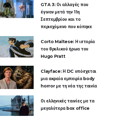
GTA 3: Οι αλλαγές που
έγιναν μετά την 11η
Σεπτεμβρίου και το
περιεχόμενο που κόπηκε
Corto Maltese: Η ιστορία
του θρυλικού ήρωα του
Hugo Pratt
Clayface: Η DC υπόσχεται
μια ακραία εμπειρία body
horror με τη νέα της ταινία
Οι ελληνικές ταινίες με τα
μεγαλύτερα box office