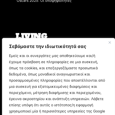
Oscars 2025: Οι υποψηφιότητες
LIVING
Σεβόμαστε την ιδιωτικότητά σας
Ο Άρης Μπινιάρης σκηνοθετεί τη «Δίκη» του
Φραντς Κάφκα με τον Οδυσσέα
Εμείς και οι συνεργάτες μας αποθηκεύουμε και/ή
Παπασπηλιόπουλο
έχουμε πρόσβαση σε πληροφορίες σε μια συσκευή,
Ο Δημήτρης Μυστακίδης επιστρέφει στον
Σταυρό του Νότου Plus
όπως τα cookies, και επεξεργαζόμαστε προσωπικά
9.000 τίτλοι βιβλίων σε περιμένουν στο
δεδομένα, όπως μοναδικοί αναγνωριστικοί και
Παζάρι Βιβλίου της Αθήνας
προσαρμοσμένες πληροφορίες που αποστέλλονται από
μια συσκευή για εξατομικευμένες διαφημίσεις και
POP CULTURE
περιεχόμενο, μέτρηση διαφήμισης και περιεχομένου,
έρευνα ακροατηρίου και ανάπτυξη υπηρεσιών. Λάβετε
επίσης υπόψη ότι αυτός ο ιστότοπος/η εφαρμογή
Corto Maltese: Η ιστορία του θρυλικού ήρωα
του Hugo Pratt
χρησιμοποιεί μία ή περισσότερες υπηρεσίες της Google