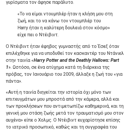
γυρίσματα τον άφησε παράλυτο.
«Το να είμαι ντουμπλέρ ήταν η κλήση μου στη
ζωή, και το να κάνω τον ντουμπλέρ του
Harry ήταν η καλύτερη δουλειά στον κόσμο»
είχε πει ο Ντέιβιντ.
Ο Ντέιβιντ ήταν έφηβος γυμναστής από το Έσεξ όταν
επιλέχθηκε για να υποδυθεί τον κασκαντέρ του Ντάνιελ
στην ταινία «
Harry Potter and the Deathly Hallows: Part
1
». Ωστόσο, σε ένα ατύχημα κατά τη διάρκεια της
πρόβας, τον Ιανουάριο του 2009, άλλαξε η ζωή του «για
πάντα».
«Αυτή η ταινία διηγείται την ιστορία όχι μόνο των
επιτευγμάτων μου μπροστά από την κάμερα, αλλά και
των προκλήσεων που αντιμετωπίζω καθημερινά, και τη
γενική μου στάση ζωής μετά τον τραυματισμό μου στον
αυχένα» είπε ο Χολμς. Ο Ντέιβιντ ευχαρίστησε επίσης
το ιατρικό προσωπικό, καθώς και τη συγγραφέα του