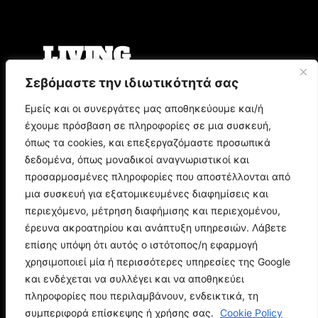
LIVING
Σεβόμαστε την ιδιωτικότητά σας
Ο Άρης Μπινιάρης σκηνοθετεί τη «Δίκη» του
Φραντς Κάφκα με τον Οδυσσέα
Εμείς και οι συνεργάτες μας αποθηκεύουμε και/ή
Παπασπηλιόπουλο
έχουμε πρόσβαση σε πληροφορίες σε μια συσκευή,
Ο Δημήτρης Μυστακίδης επιστρέφει στον
Σταυρό του Νότου Plus
όπως τα cookies, και επεξεργαζόμαστε προσωπικά
9.000 τίτλοι βιβλίων σε περιμένουν στο
δεδομένα, όπως μοναδικοί αναγνωριστικοί και
Παζάρι Βιβλίου της Αθήνας
προσαρμοσμένες πληροφορίες που αποστέλλονται από
μια συσκευή για εξατομικευμένες διαφημίσεις και
POP CULTURE
περιεχόμενο, μέτρηση διαφήμισης και περιεχομένου,
έρευνα ακροατηρίου και ανάπτυξη υπηρεσιών. Λάβετε
επίσης υπόψη ότι αυτός ο ιστότοπος/η εφαρμογή
Corto Maltese: Η ιστορία του θρυλικού ήρωα
του Hugo Pratt
χρησιμοποιεί μία ή περισσότερες υπηρεσίες της Google
Ποιος είναι ο Doctor Doom; Η ιστορία του
και ενδέχεται να συλλέγει και να αποθηκεύει
μεγαλύτερου εχθρού των Fantastic Four
πληροφορίες που περιλαμβάνουν, ενδεικτικά, τη
Spider-Man: Brand New Day - Όλα όσα πρέπει
συμπεριφορά επίσκεψης ή χρήσης σας.
Cookie Policy
να θυμηθείτε πριν τη νέα ταινία