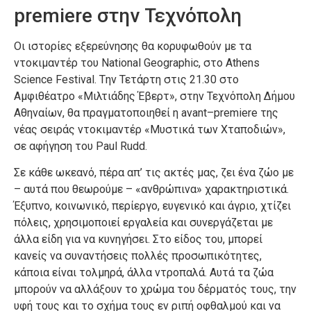
premiere στην Τεχνόπολη
Οι ιστορίες εξερεύνησης θα κορυφωθούν με τα
ντοκιμαντέρ του National Geographic, στο Athens
Science Festival. Tην Τετάρτη στις 21.30 στο
Αμφιθέατρο «Μιλτιάδης Έβερτ», στην Τεχνόπολη Δήμου
Αθηναίων, θα πραγματοποιηθεί η avant–premiere της
νέας σειράς ντοκιμαντέρ «Μυστικά των Χταποδιών»,
σε αφήγηση του Paul Rudd.
Σε κάθε ωκεανό, πέρα απ’ τις ακτές μας, ζει ένα ζώο με
– αυτά που θεωρούμε – «ανθρώπινα» χαρακτηριστικά.
Έξυπνο, κοινωνικό, περίεργο, ευγενικό και άγριο, χτίζει
πόλεις, χρησιμοποιεί εργαλεία και συνεργάζεται με
άλλα είδη για να κυνηγήσει. Στο είδος του, μπορεί
κανείς να συναντήσεις πολλές προσωπικότητες,
κάποια είναι τολμηρά, άλλα ντροπαλά. Αυτά τα ζώα
μπορούν να αλλάξουν το χρώμα του δέρματός τους, την
υφή τους και το σχήμα τους εν ριπή οφθαλμού και να