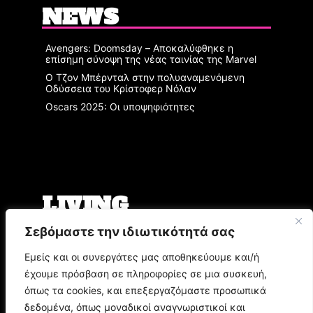
NEWS
Avengers: Doomsday – Αποκαλύφθηκε η
επίσημη σύνοψη της νέας ταινίας της Marvel
Ο Τζον Μπέρνταλ στην πολυαναμενόμενη
Οδύσσεια του Κρίστοφερ Νόλαν
Oscars 2025: Οι υποψηφιότητες
LIVING
Σεβόμαστε την ιδιωτικότητά σας
Ο Άρης Μπινιάρης σκηνοθετεί τη «Δίκη» του
Φραντς Κάφκα με τον Οδυσσέα
Εμείς και οι συνεργάτες μας αποθηκεύουμε και/ή
Παπασπηλιόπουλο
έχουμε πρόσβαση σε πληροφορίες σε μια συσκευή,
Ο Δημήτρης Μυστακίδης επιστρέφει στον
Σταυρό του Νότου Plus
όπως τα cookies, και επεξεργαζόμαστε προσωπικά
9.000 τίτλοι βιβλίων σε περιμένουν στο
δεδομένα, όπως μοναδικοί αναγνωριστικοί και