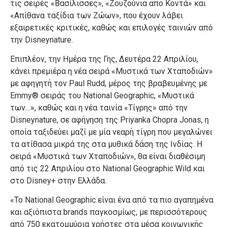
τις σειρές «Βασίλισσες», «Ζουζούνια απο Κοντά» και
«Απίθανα ταξίδια των Ζώων», που έχουν λάβει
εξαιρετικές κριτικές, καθώς και επιλογές ταινιών από
την Disneynature.
Επιπλέον, την Ημέρα της Γης, Δευτέρα 22 Απριλίου,
κάνει πρεμιέρα η νέα σειρά «Μυστικά των Χταποδιών»
με αφηγητή τον Paul Rudd, μέρος της βραβευμένης με
Emmy® σειράς του National Geographic, «Μυστικά
των…», καθώς και η νέα ταινία «Τίγρης» από την
Disneynature, σε αφήγηση της Priyanka Chopra Jonas, η
οποία ταξιδεύει μαζί με μία νεαρή τίγρη που μεγαλώνει
τα ατίθασα μικρά της στα μυθικά δάση της Ινδίας. Η
σειρά «Μυστικά των Χταποδιών», θα είναι διαθέσιμη
από τις 22 Απριλίου στο National Geographic Wild και
στο Disney+ στην Ελλάδα.
«Το National Geographic είναι ένα από τα πιο αγαπημένα
και αξιόπιστα brands παγκοσμίως, με περισσότερους
από 750 εκατομμύρια χρήστες στα μέσα κοινωνικής