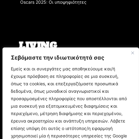
Oscars 2025: Οι υποψηφιότητες
LIVING
Σεβόμαστε την ιδιωτικότητά σας
Ο Άρης Μπινιάρης σκηνοθετεί τη «Δίκη» του
Φραντς Κάφκα με τον Οδυσσέα
Εμείς και οι συνεργάτες μας αποθηκεύουμε και/ή
Παπασπηλιόπουλο
έχουμε πρόσβαση σε πληροφορίες σε μια συσκευή,
Ο Δημήτρης Μυστακίδης επιστρέφει στον
Σταυρό του Νότου Plus
όπως τα cookies, και επεξεργαζόμαστε προσωπικά
9.000 τίτλοι βιβλίων σε περιμένουν στο
δεδομένα, όπως μοναδικοί αναγνωριστικοί και
Παζάρι Βιβλίου της Αθήνας
προσαρμοσμένες πληροφορίες που αποστέλλονται από
μια συσκευή για εξατομικευμένες διαφημίσεις και
POP CULTURE
περιεχόμενο, μέτρηση διαφήμισης και περιεχομένου,
έρευνα ακροατηρίου και ανάπτυξη υπηρεσιών. Λάβετε
επίσης υπόψη ότι αυτός ο ιστότοπος/η εφαρμογή
Corto Maltese: Η ιστορία του θρυλικού ήρωα
του Hugo Pratt
χρησιμοποιεί μία ή περισσότερες υπηρεσίες της Google