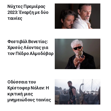
Nύχτες Πρεμιέρας
2023: Έναρξη με δύο
ταινίες
Φεστιβάλ Βενετίας:
Χρυσός Λέοντας για
τον Πέδρο Αλμοδόβαρ
Οδύσσεια του
Κρίστοφερ Νόλαν: Η
κριτική μιας
μνημειώδους ταινίας