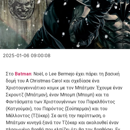
2025-01-06 09:00:08
Στο
Batman
: Noël, ο Lee Bermejo έχει πάρει τη βασική
δομή του A Christmas Carol και σχεδίασε ένα
Χριστουγεννιάτικο κομικ με τον Μπάτμαν. Έχουμε έναν
Σκρουτζ (Μπάτμαν), έναν Μπομπ (Μπομπ) και τα
Φαντάσματα των Χριστουγέννων του Παρελθόντος
(Κατγούμαν), του Παρόντος (Σούπερμαν) και του
Μέλλοντος (Τζόκερ). Σε αυτή την περίπτωση, ο
Μπάτμαν κυνηγά ξανά τον Τζόκερ και ακολουθεί έναν
πληρωμένο βοηθό που ελπίζει ότι θα τον βοηθήσει. Εν