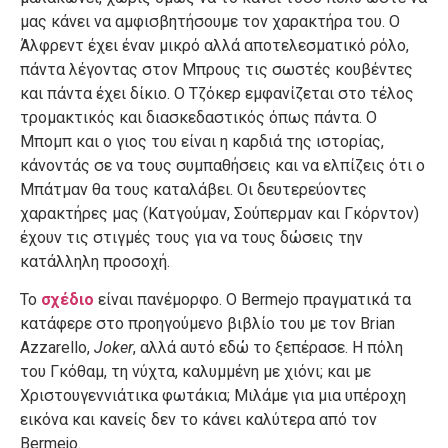
μας κάνει να αμφισβητήσουμε τον χαρακτήρα του. Ο
Άλφρεντ έχει έναν μικρό αλλά αποτελεσματικό ρόλο,
πάντα λέγοντας στον Μπρους τις σωστές κουβέντες
και πάντα έχει δίκιο. Ο Τζόκερ εμφανίζεται στο τέλος
τρομακτικός και διασκεδαστικός όπως πάντα. Ο
Μπομπ και ο γιος του είναι η καρδιά της ιστορίας,
κάνοντάς σε να τους συμπαθήσεις και να ελπίζεις ότι ο
Μπάτμαν θα τους καταλάβει. Οι δευτερεύοντες
χαρακτήρες μας (Κατγούμαν, Σούπερμαν και Γκόρντον)
έχουν τις στιγμές τους για να τους δώσεις την
κατάλληλη προσοχή.
Το
σχέδιο
είναι πανέμορφο. Ο Bermejo πραγματικά τα
κατάφερε στο προηγούμενο βιβλίο του με τον Brian
Azzarello,
Joker
, αλλά αυτό εδώ το ξεπέρασε. Η πόλη
του Γκόθαμ, τη νύχτα, καλυμμένη με χιόνι; και με
Χριστουγεννιάτικα φωτάκια; Μιλάμε για μια υπέροχη
εικόνα και κανείς δεν το κάνει καλύτερα από τον
Bermejo.