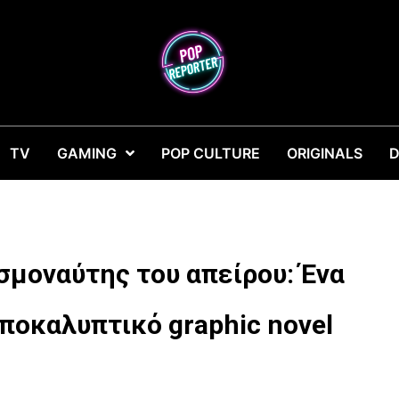
TV
GAMING
POP CULTURE
ORIGINALS
D
οσμοναύτης του απείρου: Ένα
ποκαλυπτικό graphic novel