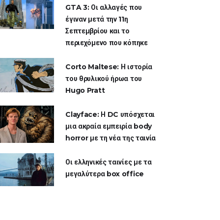
GTA 3: Οι αλλαγές που
έγιναν μετά την 11η
Σεπτεμβρίου και το
περιεχόμενο που κόπηκε
Corto Maltese: Η ιστορία
του θρυλικού ήρωα του
Hugo Pratt
Clayface: Η DC υπόσχεται
μια ακραία εμπειρία body
horror με τη νέα της ταινία
Οι ελληνικές ταινίες με τα
μεγαλύτερα box office