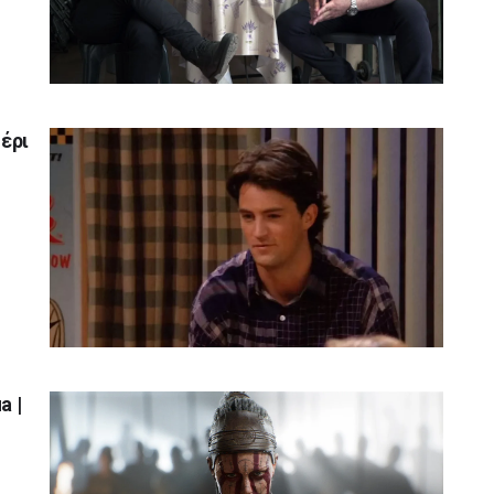
έρι
a |