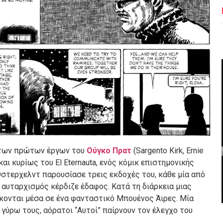
 των πρώτων έργων του
Ούγκο Πρατ
(Sargento Kirk, Ernie
 και κυρίως του El Eternauta, ενός κόμικ επιστημονικής
Όστερχελντ παρουσίασε τρεις εκδοχές του, κάθε μία από
ο αυταρχισμός κέρδιζε έδαφος. Κατά τη διάρκεια μιας
έκονται μέσα σε ένα φανταστικό Μπουένος Άιρες. Μία
γύρω τους, αόρατοι “Αυτοί” παίρνουν τον έλεγχο του