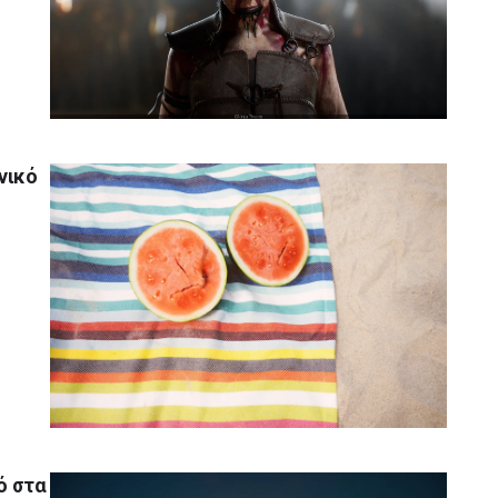
νικό
ό στα