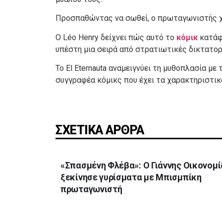
Προσπαθώντας να σωθεί, ο πρωταγωνιστής χάν
Ο Léo Henry δείχνει πώς αυτό το
κόμικ
κατάφε
υπέστη μια σειρά από στρατιωτικές δικτατορ
Το El Eternauta αναμειγνύει τη μυθοπλασία με
συγγραφέα κόμικς που έχει τα χαρακτηριστικά
ΣΧΕΤΙΚΑ ΑΡΘΡΑ
«Σπασμένη Φλέβα»: Ο Γιάννης Οικονομ
ξεκίνησε γυρίσματα με Μπισμπίκη
πρωταγωνιστή