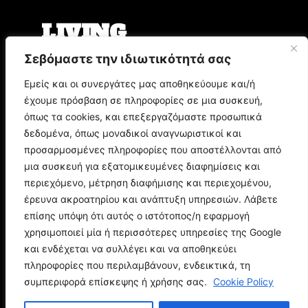
LIVING
Σεβόμαστε την ιδιωτικότητά σας
Ο Άρης Μπινιάρης σκηνοθετεί τη «Δίκη» του
Φραντς Κάφκα με τον Οδυσσέα
Εμείς και οι συνεργάτες μας αποθηκεύουμε και/ή
Παπασπηλιόπουλο
έχουμε πρόσβαση σε πληροφορίες σε μια συσκευή,
Ο Δημήτρης Μυστακίδης επιστρέφει στον
Σταυρό του Νότου Plus
όπως τα cookies, και επεξεργαζόμαστε προσωπικά
9.000 τίτλοι βιβλίων σε περιμένουν στο
δεδομένα, όπως μοναδικοί αναγνωριστικοί και
Παζάρι Βιβλίου της Αθήνας
προσαρμοσμένες πληροφορίες που αποστέλλονται από
μια συσκευή για εξατομικευμένες διαφημίσεις και
POP CULTURE
περιεχόμενο, μέτρηση διαφήμισης και περιεχομένου,
έρευνα ακροατηρίου και ανάπτυξη υπηρεσιών. Λάβετε
επίσης υπόψη ότι αυτός ο ιστότοπος/η εφαρμογή
Corto Maltese: Η ιστορία του θρυλικού ήρωα
του Hugo Pratt
χρησιμοποιεί μία ή περισσότερες υπηρεσίες της Google
Ποιος είναι ο Doctor Doom; Η ιστορία του
και ενδέχεται να συλλέγει και να αποθηκεύει
μεγαλύτερου εχθρού των Fantastic Four
πληροφορίες που περιλαμβάνουν, ενδεικτικά, τη
Spider-Man: Brand New Day - Όλα όσα πρέπει
συμπεριφορά επίσκεψης ή χρήσης σας.
Cookie Policy
να θυμηθείτε πριν τη νέα ταινία