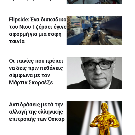
Flipside: Ένα δισκάδικο
του Νιου Τζέρσεϊ έγινε
αφορμή για μια σοφή
ταινία
Οι ταινίες που πρέπει
να δεις πριν πεθάνεις
σύμφωνα με τον
Μάρτιν Σκορσέζε
Αντιδράσεις μετά την
αλλαγή της ελληνικής
επιτροπής των Όσκαρ