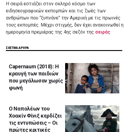
Η σειρά εστιάζει στον σκληρό κόσμο των
ειδησεογραφικών εκπομπών και τις ζωές των
ανθρώπων που “ξυπνάνε” την Αμερική με τις πρωινές
τους εκπομπές. Μέχρι στιγμής, δεν έχει ανακοινωθεί η
ημερομηνία πρεμιέρας της 4ης σεζόν της
σειράς
.
ΣΧΕΤΙΚΑ ΑΡΘΡΑ
Capernaum (2018): Η
κραυγή των παιδιών
που μεγάλωσαν χωρίς
φωνή
Ο Ναπολέων του
Χοακίν Φίνιξ κερδίζει
τις εντυπώσεις – Οι
πρώτες κριτικές