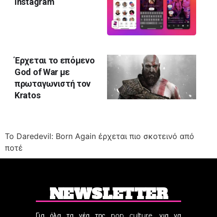
Instagram
Έρχεται το επόμενο
God of War με
πρωταγωνιστή τον
Kratos
Το Daredevil: Born Again έρχεται πιο σκοτεινό από
ποτέ
NEWSLETTER
Για όλα τα νέα της pop culture, για να