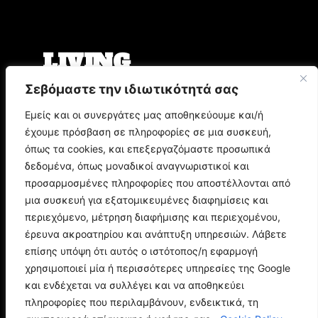
LIVING
Σεβόμαστε την ιδιωτικότητά σας
Ο Άρης Μπινιάρης σκηνοθετεί τη «Δίκη» του
Φραντς Κάφκα με τον Οδυσσέα
Εμείς και οι συνεργάτες μας αποθηκεύουμε και/ή
Παπασπηλιόπουλο
έχουμε πρόσβαση σε πληροφορίες σε μια συσκευή,
Ο Δημήτρης Μυστακίδης επιστρέφει στον
Σταυρό του Νότου Plus
όπως τα cookies, και επεξεργαζόμαστε προσωπικά
9.000 τίτλοι βιβλίων σε περιμένουν στο
δεδομένα, όπως μοναδικοί αναγνωριστικοί και
Παζάρι Βιβλίου της Αθήνας
προσαρμοσμένες πληροφορίες που αποστέλλονται από
μια συσκευή για εξατομικευμένες διαφημίσεις και
POP CULTURE
περιεχόμενο, μέτρηση διαφήμισης και περιεχομένου,
έρευνα ακροατηρίου και ανάπτυξη υπηρεσιών. Λάβετε
επίσης υπόψη ότι αυτός ο ιστότοπος/η εφαρμογή
Corto Maltese: Η ιστορία του θρυλικού ήρωα
του Hugo Pratt
χρησιμοποιεί μία ή περισσότερες υπηρεσίες της Google
Ποιος είναι ο Doctor Doom; Η ιστορία του
και ενδέχεται να συλλέγει και να αποθηκεύει
μεγαλύτερου εχθρού των Fantastic Four
πληροφορίες που περιλαμβάνουν, ενδεικτικά, τη
Spider-Man: Brand New Day - Όλα όσα πρέπει