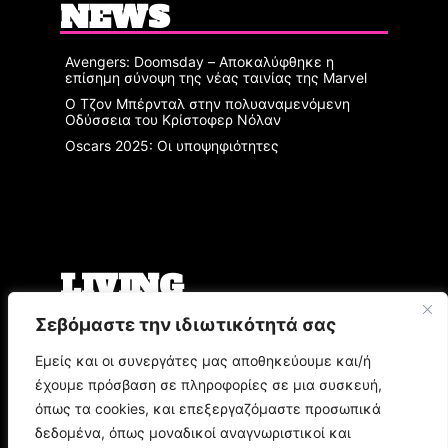
NEWS
Avengers: Doomsday – Αποκαλύφθηκε η
επίσημη σύνοψη της νέας ταινίας της Marvel
Ο Τζον Μπέρνταλ στην πολυαναμενόμενη
Οδύσσεια του Κρίστοφερ Νόλαν
Oscars 2025: Οι υποψηφιότητες
LIVING
Σεβόμαστε την ιδιωτικότητά σας
Ο Άρης Μπινιάρης σκηνοθετεί τη «Δίκη» του
Φραντς Κάφκα με τον Οδυσσέα
Εμείς και οι συνεργάτες μας αποθηκεύουμε και/ή
Παπασπηλιόπουλο
έχουμε πρόσβαση σε πληροφορίες σε μια συσκευή,
Ο Δημήτρης Μυστακίδης επιστρέφει στον
Σταυρό του Νότου Plus
όπως τα cookies, και επεξεργαζόμαστε προσωπικά
9.000 τίτλοι βιβλίων σε περιμένουν στο
δεδομένα, όπως μοναδικοί αναγνωριστικοί και
Παζάρι Βιβλίου της Αθήνας