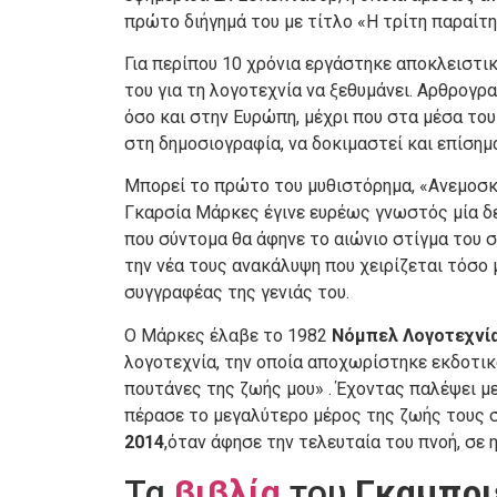
πρώτο διήγημά του με τίτλο «Η τρίτη παραίτη
Για περίπου 10 χρόνια εργάστηκε αποκλειστι
του για τη λογοτεχνία να ξεθυμάνει. Αρθρογρ
όσο και στην Ευρώπη, μέχρι που στα μέσα του
στη δημοσιογραφία, να δοκιμαστεί και επίσημ
Μπορεί το πρώτο του μυθιστόρημα, «Ανεμοσκ
Γκαρσία Μάρκες έγινε ευρέως γνωστός μία δε
που σύντομα θα άφηνε το αιώνιο στίγμα του σ
την νέα τους ανακάλυψη που χειρίζεται τόσο 
συγγραφέας της γενιάς του.
Ο Μάρκες έλαβε το 1982
Νόμπελ Λογοτεχνί
λογοτεχνία, την οποία αποχωρίστηκε εκδοτικ
πουτάνες της ζωής μου» . Έχοντας παλέψει με
πέρασε το μεγαλύτερο μέρος της ζωής τους σ
2014
,όταν άφησε την τελευταία του πνοή, σε η
Τα
βιβλία
του
Γκαμπρι