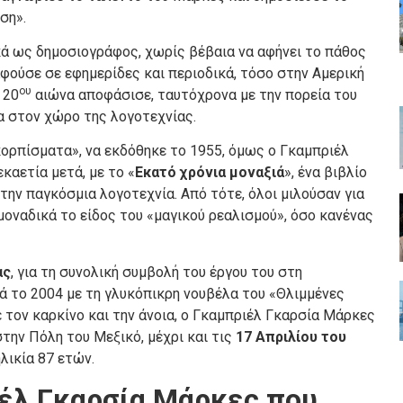
ση».
κά ως δημοσιογράφος, χωρίς βέβαια να αφήνει το πάθος
αφούσε σε εφημερίδες και περιοδικά, τόσο στην Αμερική
ου
 20
αιώνα αποφάσισε, ταυτόχρονα με την πορεία του
α στον χώρο της λογοτεχνίας.
ορπίσματα», να εκδόθηκε το 1955, όμως ο Γκαμπριέλ
καετία μετά, με το «
Εκατό χρόνια
μοναξιά
», ένα βιβλίο
την παγκόσμια λογοτεχνία. Από τότε, όλοι μιλούσαν για
μοναδικά το είδος του «μαγικού ρεαλισμού», όσο κανένας
ας
, για τη συνολική συμβολή του έργου του στη
ά το 2004 με τη γλυκόπικρη νουβέλα του «Θλιμμένες
 τον καρκίνο και την άνοια, ο Γκαμπριέλ Γκαρσία Μάρκες
την Πόλη του Μεξικό, μέχρι και τις
17 Απριλίου του
λικία 87 ετών.
έλ
Γκαρσία Μάρκες που