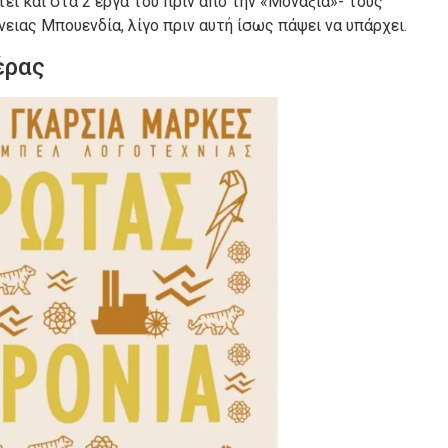
εί και στα 2 έργα του πριν από την «Μοναξιά»- τους
ειας Μπουενδία, λίγο πριν αυτή ίσως πάψει να υπάρχει.
έρας