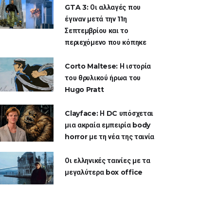
GTA 3: Οι αλλαγές που
έγιναν μετά την 11η
Σεπτεμβρίου και το
περιεχόμενο που κόπηκε
Corto Maltese: Η ιστορία
του θρυλικού ήρωα του
Hugo Pratt
Clayface: Η DC υπόσχεται
μια ακραία εμπειρία body
horror με τη νέα της ταινία
Οι ελληνικές ταινίες με τα
μεγαλύτερα box office