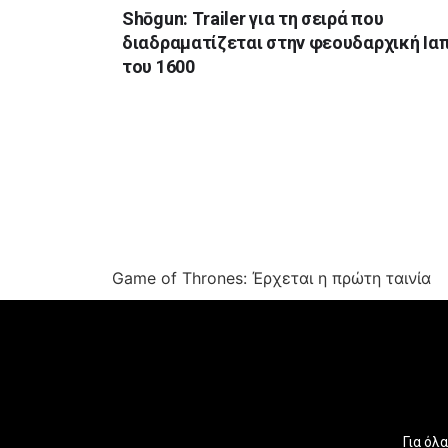
Shōgun: Τrailer για τη σειρά που
διαδραματίζεται στην φεουδαρχική Ια
του 1600
Game of Thrones: Έρχεται η πρώτη ταινία
Για όλ