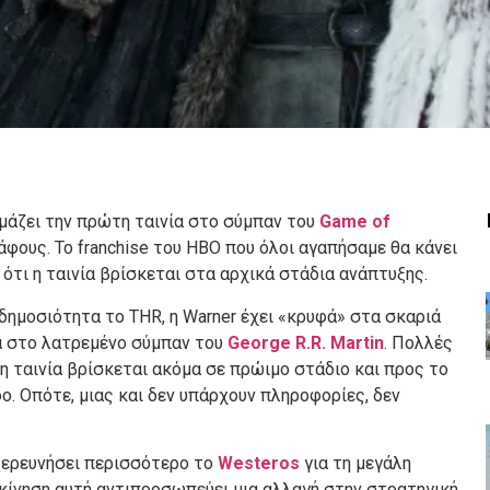
τοιμάζει την πρώτη ταινία στο σύμπαν του
Game of
ράφους. Το franchise του HBO που όλοι αγαπήσαμε θα κάνει
ότι η ταινία βρίσκεται στα αρχικά στάδια ανάπτυξης.
δημοσιότητα το THR, η Warner έχει «κρυφά» στα σκαριά
α στο λατρεμένο σύμπαν του
George R.R. Martin
. Πολλές
η ταινία βρίσκεται ακόμα σε πρώιμο στάδιο και προς το
ο. Οπότε, μιας και δεν υπάρχουν πληροφορίες, δεν
εξερευνήσει περισσότερο το
Westeros
για τη μεγάλη
 κίνηση αυτή αντιπροσωπεύει μια αλλαγή στην στρατηγική