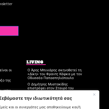
wsletter
LIVING
ίναι οι
Ο Άρης Μπινιάρης σκηνοθετεί τη
«Δίκη» του Φραντς Κάφκα με τον
Οδυσσέα Παπασπηλιόπουλο
οξο της
Ο Δημήτρης Μυστακίδης
επιστρέφει στον Σταυρό του
ν retro
Νότου Plus
μιλά στο
Σεβόμαστε την ιδιωτικότητά σας
9.000 τίτλοι βιβλίων σε
περιμένουν στο Παζάρι Βιβλίου
της Αθήνας
Εμείς και οι συνεργάτες μας αποθηκεύουμε και/ή