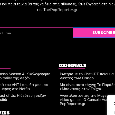
 και ποια ταινιά θα πας να δεις στις αίθουσες, Κάνε Εγγραφή στο Ne
του ThePopReporter.gr.
SUBSCRIBE
ORIGINALS
Lasso Season 4: Κυκλοφόρησε
Ρωτήσαμε το ChatGPT ποιοι θα ε
ο trailer της σεζόν
νικητές των Όσκαρ
ρά του ΑΝΤ1 που θα μπει σε
Μα είναι αυτό τέχνη; Το Παράδ
 μέρες στο Netflix
«Μπανάνας στον Τοίχο»
ast of Us: Η δεύτερη σεζόν
Ανακαλύπτοντας την Μαγεία τω
 εδώ
video games: Ο Console Hunter 
PopReporter.gr
IES