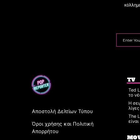
κόλλημα
TV
Ted 
το νέ
Η σει
λίγες
Αποστολή Δελτίων Τύπου
The L
είναι
Όροι χρήσης και Πολιτική
Απορρήτου
MOV