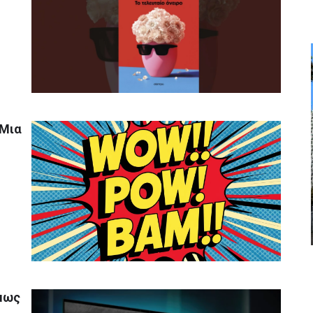
 Μια
όμως