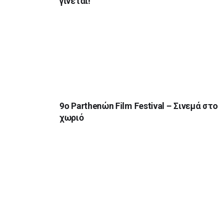
γίνεται!
9o Parthenώn Film Festival – Σινεμά στο
χωριό