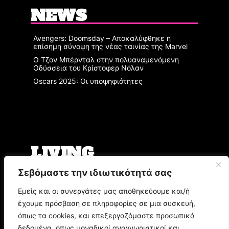
NEWS
Avengers: Doomsday – Αποκαλύφθηκε η
επίσημη σύνοψη της νέας ταινίας της Marvel
Ο Τζον Μπέρνταλ στην πολυαναμενόμενη
Οδύσσεια του Κρίστοφερ Νόλαν
Oscars 2025: Οι υποψηφιότητες
LIVING
Σεβόμαστε την ιδιωτικότητά σας
Ο Άρης Μπινιάρης σκηνοθετεί τη «Δίκη» του
Φραντς Κάφκα με τον Οδυσσέα
Εμείς και οι συνεργάτες μας αποθηκεύουμε και/ή
Παπασπηλιόπουλο
έχουμε πρόσβαση σε πληροφορίες σε μια συσκευή,
Ο Δημήτρης Μυστακίδης επιστρέφει στον
Σταυρό του Νότου Plus
όπως τα cookies, και επεξεργαζόμαστε προσωπικά
9.000 τίτλοι βιβλίων σε περιμένουν στο
δεδομένα, όπως μοναδικοί αναγνωριστικοί και