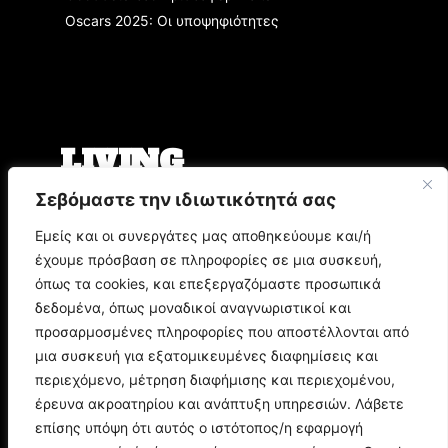
Oscars 2025: Οι υποψηφιότητες
LIVING
Σεβόμαστε την ιδιωτικότητά σας
Ο Άρης Μπινιάρης σκηνοθετεί τη «Δίκη» του
Φραντς Κάφκα με τον Οδυσσέα
Εμείς και οι συνεργάτες μας αποθηκεύουμε και/ή
Παπασπηλιόπουλο
έχουμε πρόσβαση σε πληροφορίες σε μια συσκευή,
Ο Δημήτρης Μυστακίδης επιστρέφει στον
Σταυρό του Νότου Plus
όπως τα cookies, και επεξεργαζόμαστε προσωπικά
9.000 τίτλοι βιβλίων σε περιμένουν στο
δεδομένα, όπως μοναδικοί αναγνωριστικοί και
Παζάρι Βιβλίου της Αθήνας
προσαρμοσμένες πληροφορίες που αποστέλλονται από
μια συσκευή για εξατομικευμένες διαφημίσεις και
POP CULTURE
περιεχόμενο, μέτρηση διαφήμισης και περιεχομένου,
έρευνα ακροατηρίου και ανάπτυξη υπηρεσιών. Λάβετε
επίσης υπόψη ότι αυτός ο ιστότοπος/η εφαρμογή
Corto Maltese: Η ιστορία του θρυλικού ήρωα
του Hugo Pratt