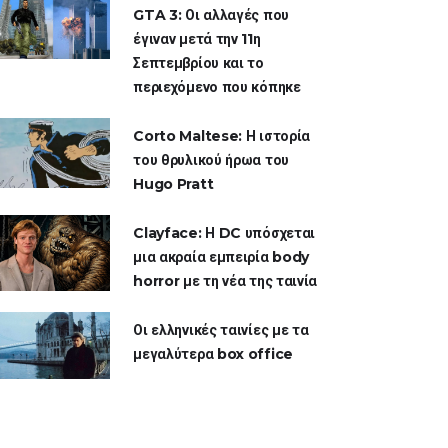
GTA 3: Οι αλλαγές που
έγιναν μετά την 11η
Σεπτεμβρίου και το
περιεχόμενο που κόπηκε
Corto Maltese: Η ιστορία
του θρυλικού ήρωα του
Hugo Pratt
Clayface: Η DC υπόσχεται
μια ακραία εμπειρία body
horror με τη νέα της ταινία
Οι ελληνικές ταινίες με τα
μεγαλύτερα box office