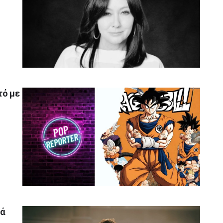
τό με
λά