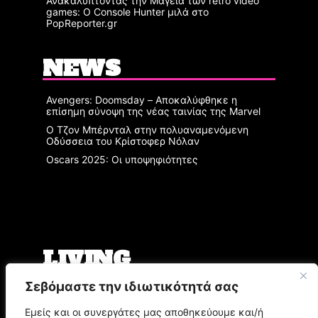
Ανακαλύπτοντας την Μαγεία των retro video
games: Ο Console Hunter μιλά στο
PopReporter.gr
NEWS
Avengers: Doomsday – Αποκαλύφθηκε η
επίσημη σύνοψη της νέας ταινίας της Marvel
Ο Τζον Μπέρνταλ στην πολυαναμενόμενη
Οδύσσεια του Κρίστοφερ Νόλαν
Oscars 2025: Οι υποψηφιότητες
LIVING
Σεβόμαστε την ιδιωτικότητά σας
Ο Άρης Μπινιάρης σκηνοθετεί τη «Δίκη» του
Φραντς Κάφκα με τον Οδυσσέα
Εμείς και οι συνεργάτες μας αποθηκεύουμε και/ή
Παπασπηλιόπουλο