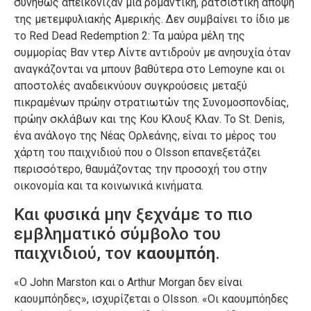
συνήθως απεικόνιζαν μια ρομαντική, ρατσιστική άποψη
της μετεμφυλιακής Αμερικής. Δεν συμβαίνει το ίδιο με
το Red Dead Redemption 2: Τα μαύρα μέλη της
συμμορίας Βαν ντερ Λίντε αντιδρούν με ανησυχία όταν
αναγκάζονται να μπουν βαθύτερα στο Lemoyne και οι
αποστολές αναδεικνύουν συγκρούσεις μεταξύ
πικραμένων πρώην στρατιωτών της Συνομοσπονδίας,
πρώην σκλάβων και της Κου Κλουξ Κλαν. Το St. Denis,
ένα ανάλογο της Νέας Ορλεάνης, είναι το μέρος του
χάρτη του παιχνιδιού που ο Olsson επανεξετάζει
περισσότερο, θαυμάζοντας την προσοχή του στην
οικονομία και τα κοινωνικά κινήματα.
Και φυσικά μην ξεχνάμε το πιο
εμβληματικό σύμβολο του
παιχνιδιού, τον
καουμπόη
.
«Ο John Marston και ο Arthur Morgan δεν είναι
καουμπόηδες», ισχυρίζεται ο Olsson. «Οι καουμπόηδες