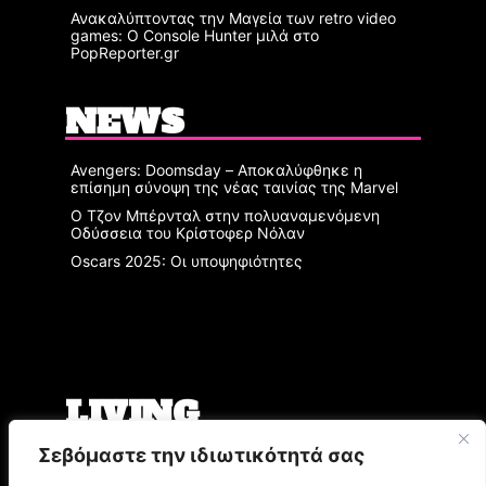
Ανακαλύπτοντας την Μαγεία των retro video
games: Ο Console Hunter μιλά στο
PopReporter.gr
NEWS
Avengers: Doomsday – Αποκαλύφθηκε η
επίσημη σύνοψη της νέας ταινίας της Marvel
Ο Τζον Μπέρνταλ στην πολυαναμενόμενη
Οδύσσεια του Κρίστοφερ Νόλαν
Oscars 2025: Οι υποψηφιότητες
LIVING
Σεβόμαστε την ιδιωτικότητά σας
Ο Άρης Μπινιάρης σκηνοθετεί τη «Δίκη» του
Φραντς Κάφκα με τον Οδυσσέα