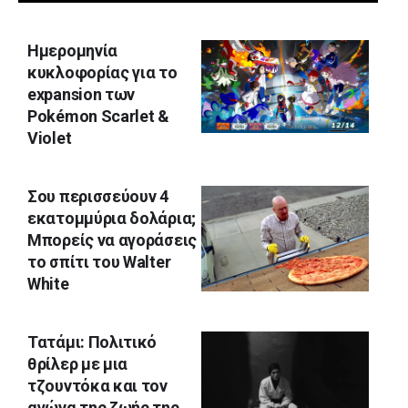
Ημερομηνία
κυκλοφορίας για το
expansion των
Pokémon Scarlet &
Violet
Σου περισσεύουν 4
εκατομμύρια δολάρια;
Μπορείς να αγοράσεις
το σπίτι του Walter
White
Τατάμι: Πολιτικό
θρίλερ με μια
τζουντόκα και τον
αγώνα της ζωής της