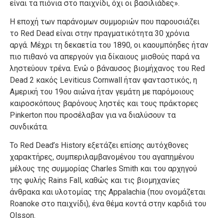
είναι τα πιόνια στο παιχνίδι, όχι οι βασιλιάδες».
Η εποχή των παράνομων συμμοριών που παρουσιάζει
το Red Dead είναι στην πραγματικότητα 30 χρόνια
αργά. Μέχρι τη δεκαετία του 1890, οι καουμπόηδες ήταν
πιο πιθανό να απεργούν για δίκαιους μισθούς παρά να
ληστεύουν τρένα. Ενώ ο βάναυσος βιομήχανος του Red
Dead 2 κακός Leviticus Cornwall ήταν φανταστικός, η
Αμερική του 19ου αιώνα ήταν γεμάτη με παρόμοιους
καιροσκόπους βαρόνους ληστές και τους πράκτορες
Pinkerton που προσέλαβαν για να διαλύσουν τα
συνδικάτα.
Το Red Dead’s History εξετάζει επίσης αυτόχθονες
χαρακτήρες, συμπεριλαμβανομένου του αγαπημένου
μέλους της συμμορίας Charles Smith και του αρχηγού
της φυλής Rains Fall, καθώς και τις βιομηχανίες
άνθρακα και υλοτομίας της Appalachia (που ονομάζεται
Roanoke στο παιχνίδι), ένα θέμα κοντά στην καρδιά του
Olsson.