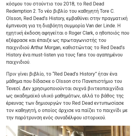
κόσμου του στούντιο του 2018, το Red Dead
Redemption 2. Το νέο βιβλίο του καθηγητή Tore C.
Olsson, Red Dead’s History, εμβαθύνει στην πραγματική
έμπνευση για τη διαβόητη συμμορία Van der Linde. Η
ηχητική έκδοση αφηγείται ο Roger Clark, ο ηθοποιός που
εξέφρασε και έπαιξε ως πρωταγωνιστής του
παιχνιδιού Arthur Morgan, καθιστώντας το Red Dead’s
History ένα must-listen για τους fans του αγαπημένου
παιχνιδιού.
Πριν γίνει βιβλίο, το “Red Dead’s History” ήταν ένα
μάθημα που δίδασκε ο Olsson στο Πανεπιστήμιο του
Τενεσί. Δεν χρησιμοποιούνται συχνά βιντεοπαιχνίδια
ως ακαδημαϊκό υλικό μαθημάτων, αλλά το βάθος της
έρευνας των δημιουργών του Red Dead εντυπωσίασε
τον καθηγητή, ο οποίος άρχισε να παίζει το παιχνίδι με
την παρότρυνση ενός συναδέλφου ιστορικού.