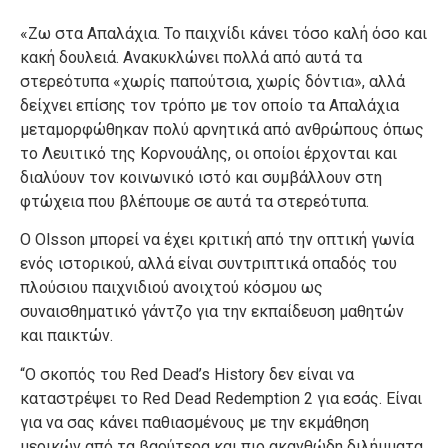
«Ζω στα Απαλάχια. Το παιχνίδι κάνει τόσο καλή όσο και
κακή δουλειά. Ανακυκλώνει πολλά από αυτά τα
στερεότυπα «χωρίς παπούτσια, χωρίς δόντια», αλλά
δείχνει επίσης τον τρόπο με τον οποίο τα Απαλάχια
μεταμορφώθηκαν πολύ αρνητικά από ανθρώπους όπως
το Λευιτικό της Κορνουάλης, οι οποίοι έρχονται και
διαλύουν τον κοινωνικό ιστό και συμβάλλουν στη
φτώχεια που βλέπουμε σε αυτά τα στερεότυπα.
Ο Olsson μπορεί να έχει κριτική από την οπτική γωνία
ενός ιστορικού, αλλά είναι συντριπτικά οπαδός του
πλούσιου παιχνιδιού ανοιχτού κόσμου ως
συναισθηματικό γάντζο για την εκπαίδευση μαθητών
και παικτών.
“Ο σκοπός του Red Dead’s History δεν είναι να
καταστρέψει το Red Dead Redemption 2 για εσάς. Είναι
για να σας κάνει παθιασμένους με την εκμάθηση
μερικών από τα βαρύτερα και πιο ακανθώδη διλήμματα