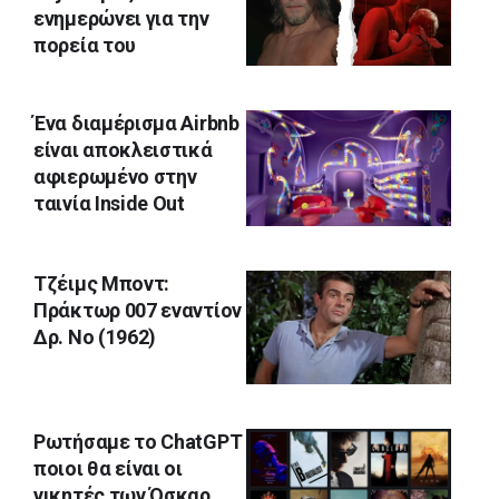
ενημερώνει για την
πορεία του
Ένα διαμέρισμα Airbnb
είναι αποκλειστικά
αφιερωμένο στην
ταινία Inside Out
Τζέιμς Μποντ:
Πράκτωρ 007 εναντίον
Δρ. Νο (1962)
Ρωτήσαμε το ChatGPT
ποιοι θα είναι οι
νικητές των Όσκαρ