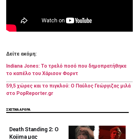
Δείτε ακόμη:
Indiana Jones: Το τρελό ποσό που δημοπρατήθηκε
το καπέλο του Χάρισον Φορντ
59,5 χώρες και το πιγκλού: Ο Παύλος Γεώργιζας μιλά
στο PopReporter.gr
ΣΧΕΤΙΚΑ ΑΡΘΡΑ
Death Standing 2: Ο
Kojima μας