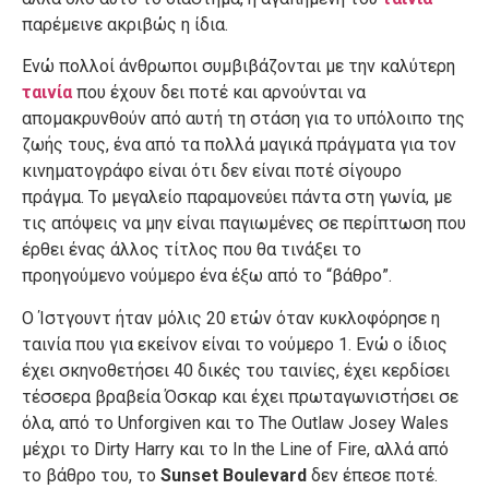
παρέμεινε ακριβώς η ίδια.
Ενώ πολλοί άνθρωποι συμβιβάζονται με την καλύτερη
ταινία
που έχουν δει ποτέ και αρνούνται να
απομακρυνθούν από αυτή τη στάση για το υπόλοιπο της
ζωής τους, ένα από τα πολλά μαγικά πράγματα για τον
κινηματογράφο είναι ότι δεν είναι ποτέ σίγουρο
πράγμα. Το μεγαλείο παραμονεύει πάντα στη γωνία, με
τις απόψεις να μην είναι παγιωμένες σε περίπτωση που
έρθει ένας άλλος τίτλος που θα τινάξει το
προηγούμενο νούμερο ένα έξω από το “βάθρο”.
Ο Ίστγουντ ήταν μόλις 20 ετών όταν κυκλοφόρησε η
ταινία που για εκείνον είναι το νούμερο 1. Ενώ ο ίδιος
έχει σκηνοθετήσει 40 δικές του ταινίες, έχει κερδίσει
τέσσερα βραβεία Όσκαρ και έχει πρωταγωνιστήσει σε
όλα, από το Unforgiven και το The Outlaw Josey Wales
μέχρι το Dirty Harry και το In the Line of Fire, αλλά από
το βάθρο του, το
Sunset Boulevard
δεν έπεσε ποτέ.