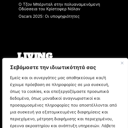
Ο Τζον Μπέρνταλ στην πολυαναμενόμενη
Οδύσσεια του Κρίστοφερ Νόλαν
Oscars 2025: Οι υποψηφιότητες
LIVING
Σεβόμαστε την ιδιωτικότητά σας
Ο Άρης Μπινιάρης σκηνοθετεί τη «Δίκη» του
Φραντς Κάφκα με τον Οδυσσέα
Εμείς και οι συνεργάτες μας αποθηκεύουμε και/ή
Παπασπηλιόπουλο
έχουμε πρόσβαση σε πληροφορίες σε μια συσκευή,
Ο Δημήτρης Μυστακίδης επιστρέφει στον
Σταυρό του Νότου Plus
όπως τα cookies, και επεξεργαζόμαστε προσωπικά
9.000 τίτλοι βιβλίων σε περιμένουν στο
δεδομένα, όπως μοναδικοί αναγνωριστικοί και
Παζάρι Βιβλίου της Αθήνας
προσαρμοσμένες πληροφορίες που αποστέλλονται από
μια συσκευή για εξατομικευμένες διαφημίσεις και
POP CULTURE
περιεχόμενο, μέτρηση διαφήμισης και περιεχομένου,
έρευνα ακροατηρίου και ανάπτυξη υπηρεσιών. Λάβετε