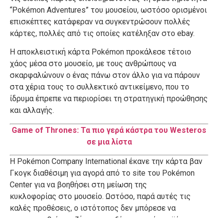
“
Pokémon
Adventures
”
του
μουσείου
,
ωστόσο
ορισμένοι
επισκέπτες
κατάφεραν
να
συγκεντρώσουν
πολλές
κάρτες
,
πολλές
από
τις
οποίες
κατέληξαν
στο
ebay.
Η
αποκλειστική
κάρτα
Pokémon
προκάλεσε
τέτοιο
χάος
μέσα
στο
μουσείο
,
με
τους
ανθρώπους
να
σκαρφαλώνουν
ο
ένας
πάνω
στον
άλλο
για
να
πάρουν
στα
χέρια
τους
το
συλλεκτικό
αντικείμενο
,
που
το
ίδρυμα
έπρεπε
να
περιορίσει
τη
στρατηγική
προώθησης
και
αλλαγής
.
Game of Thrones: Τα πιο γερά κάστρα του Westeros
σε μια λίστα
Η
Pokémon
Company
International
έκανε
την
κάρτα
βαν
Γκογκ
διαθέσιμη
για
αγορά
από
το site
του
Pokémon
Center
για
να
βοηθήσει
στη
μείωση
της
κυκλοφορίας
στο
μουσείο
.
Ωστόσο
,
παρά
αυτές
τις
καλές
προθέσεις
,
ο
ιστότοπος
δεν
μπόρεσε
να