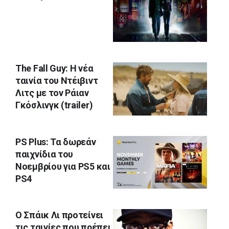
The Fall Guy: H νέα
ταινία του Ντέιβιντ
Λιτς με τον Ράιαν
Γκόσλινγκ (trailer)
PS Plus: Τα δωρεάν
παιχνίδια του
Νοεμβρίου για PS5 και
PS4
O Σπάικ Λι προτείνει
τις ταινίες που πρέπει