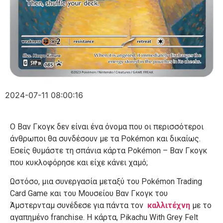
2024-07-11 08:00:16
Ο
Βαν
Γκογκ
δεν
είναι
ένα
όνομα
που
οι
περισσότεροι
άνθρωποι
θα
συνδέσουν
με
τα
Pokémon
και
δικαίως
.
Εσείς θυμάστε τη σπάνια κάρτα
Pokémon – Βαν Γκογκ
που κυκλοφόρησε και είχε κάνει χαμό;
Ωστόσο
,
μια
συνεργασία
μεταξύ
του
Pokémon
Trading
Card
Game
και
του
Μουσείου
Βαν
Γκογκ
του
Άμστερνταμ
συνέδεσε
για
πάντα
τον
καλλιτέχνη
με
το
αγαπημένο
franchise
.
Η
κάρτα
,
Pikachu
With
Grey
Felt