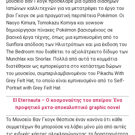
μουσείο Βαν Γκογκ
προσέλαβε
μια
ομάδα
διάσημων
Ιαπώνων
καλλιτεχνών
για
να
μετατρέψει
το
έργο
του
βαν
Γκογκ
σε
μια
πραγματική
περιπέτεια
Pokémon
.
Οι
Naoyo
Kimura
,
Tomokazu
Komiya
και
sowsow
δημιούργησαν
πίνακες
Pokémon
βασισμένους
σε
βασικά
έργα
τέχνης
,
όπως
μια
εμπνευσμένη
από
το
Sunflora
απόδοση
των
Ηλιοτρόπιων
και
μια
έκδοση
του
The
Bedroom
που
διαθέτει
το
αξιολάτρευτο
δίδυμο
των
Munchlax
και
Snorlax
.
Πολλά
από
αυτά
τα
κομμάτια
διατέθηκαν
ως
εμπορεύματα
στο
κατάστημα
δώρων
του
μουσείου
,
συμπεριλαμβανομένου
του
Pikachu
With
Grey
Felt
Hat
,
το
οποίο
είναι
εμπνευσμένο
από
το
Self-
Portrait
with
Grey
Felt
Hat
.
El Eternauta – Ο κοσμοναύτης του απείρου: Ένα
προφητικό μετα-αποκαλυπτικό graphic novel
Το
Μουσείο
Βαν
Γκογκ
θέσπισε
έναν
κανόνα
ότι
κάθε
συμμετέχων
θα
μπορούσε
να
λάβει
μόνο
μία
από
αυτές
τις
ειδικές
κάρτες
ολοκληρώνοντας
τη
δραστηριότητα