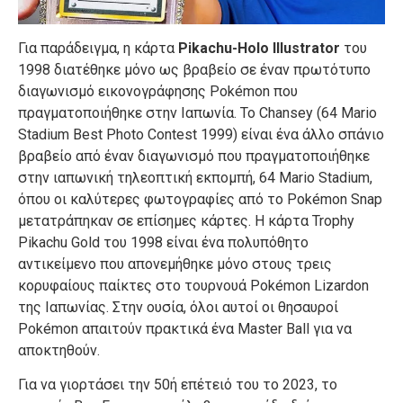
Για
παράδειγμα
,
η
κάρτα
Pikachu-Holo
Illustrator
του
1998
διατέθηκε
μόνο
ως
βραβείο
σε
έναν
πρωτότυπο
διαγωνισμό
εικονογράφησης
Pokémon
που
πραγματοποιήθηκε
στην
Ιαπωνία
.
Το
Chansey
(
64
Mario
Stadium
Best
Photo
Contest
1999
)
είναι
ένα
άλλο
σπάνιο
βραβείο
από
έναν
διαγωνισμό
που
πραγματοποιήθηκε
στην
ιαπωνική
τηλεοπτική
εκπομπή
,
64
Mario
Stadium
,
όπου
οι
καλύτερες
φωτογραφίες
από
το
Pokémon
Snap
μετατράπηκαν
σε
επίσημες
κάρτες
.
Η
κάρτα
Trophy
Pikachu
Gold
του
1998
είναι
ένα
πολυπόθητο
αντικείμενο
που
απονεμήθηκε
μόνο
στους
τρεις
κορυφαίους
παίκτες
στο
τουρνουά
Pokémon
Lizardon
της
Ιαπωνίας
.
Στην
ουσία
,
όλοι
αυτοί
οι
θησαυροί
Pokémon
απαιτούν
πρακτικά
ένα
Master
Ball
για
να
αποκτηθούν
.
Για
να
γιορτάσει
την
50ή
επέτειό
του
το
2023
,
το