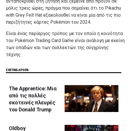
ανταποκριθεί
στη
ζήτηση
και
ξέμεινε
από
προϊόν
σε
μόλις
τρεις
ώρες
,
πράγμα
που
σημαίνει
ότι
το
Pikachu
with
Grey
Felt
Hat
εξακολουθεί
να
είναι
μία
από
τις
πιο
περιζήτητες
κάρτες
Pokémon
του
2024
.
Είναι
ένας
περίεργος
τρόπος
με
τον
οποίο
η
κοινότητα
του
Pokémon
Trading
Card
Game
είναι
ανάλογη
με
εκείνη
των
οπαδών
και
των
συλλεκτών
της
σύγχρονης
τέχνης
.
ΣΧΕΤΙΚΑ ΑΡΘΡΑ
The Apprentice: Mια
από τις πολλές
σκοτεινές πλευρές
του Donald Trump
Oldboy