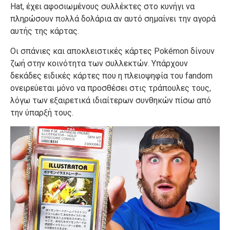
Hat
,
έχει
αφοσιωμένους
συλλέκτες
στο
κυνήγι
να
πληρώσουν
πολλά
δολάρια
αν
αυτό
σημαίνει
την
αγορά
αυτής της κάρτας.
Οι
σπάνιες
και
αποκλειστικές
κάρτες
Pokémon
δίνουν
ζωή
στην
κοινότητα
των
συλλεκτών
.
Υπάρχουν
δεκάδες
ειδικές
κάρτες
που
η
πλειοψηφία
του
fandom
ονειρεύεται
μόνο
να
προσθέσει
στις
τράπουλες
τους
,
λόγω
των
εξαιρετικά
ιδιαίτερων
συνθηκών
πίσω
από
την
ύπαρξή
τους
.