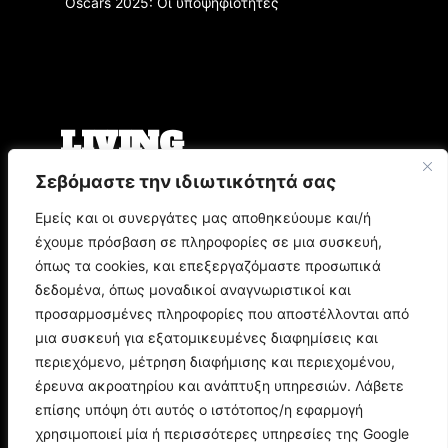
Oscars 2025: Οι υποψηφιότητες
LIVING
Σεβόμαστε την ιδιωτικότητά σας
Ο Άρης Μπινιάρης σκηνοθετεί τη «Δίκη» του
Φραντς Κάφκα με τον Οδυσσέα
Εμείς και οι συνεργάτες μας αποθηκεύουμε και/ή
Παπασπηλιόπουλο
έχουμε πρόσβαση σε πληροφορίες σε μια συσκευή,
Ο Δημήτρης Μυστακίδης επιστρέφει στον
Σταυρό του Νότου Plus
όπως τα cookies, και επεξεργαζόμαστε προσωπικά
9.000 τίτλοι βιβλίων σε περιμένουν στο
δεδομένα, όπως μοναδικοί αναγνωριστικοί και
Παζάρι Βιβλίου της Αθήνας
προσαρμοσμένες πληροφορίες που αποστέλλονται από
μια συσκευή για εξατομικευμένες διαφημίσεις και
POP CULTURE
περιεχόμενο, μέτρηση διαφήμισης και περιεχομένου,
έρευνα ακροατηρίου και ανάπτυξη υπηρεσιών. Λάβετε
επίσης υπόψη ότι αυτός ο ιστότοπος/η εφαρμογή
Corto Maltese: Η ιστορία του θρυλικού ήρωα
του Hugo Pratt
χρησιμοποιεί μία ή περισσότερες υπηρεσίες της Google