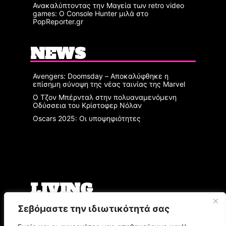
Ανακαλύπτοντας την Μαγεία των retro video
games: Ο Console Hunter μιλά στο
PopReporter.gr
NEWS
Avengers: Doomsday – Αποκαλύφθηκε η
επίσημη σύνοψη της νέας ταινίας της Marvel
Ο Τζον Μπέρνταλ στην πολυαναμενόμενη
Οδύσσεια του Κρίστοφερ Νόλαν
Oscars 2025: Οι υποψηφιότητες
LIVING
Σεβόμαστε την ιδιωτικότητά σας
Ο Άρης Μπινιάρης σκηνοθετεί τη «Δίκη» του
Φραντς Κάφκα με τον Οδυσσέα