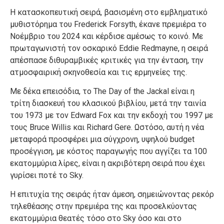
Η κατασκοπευτική σειρά, βασισμένη στο εμβληματικό
μυθιστόρημα του Frederick Forsyth, έκανε πρεμιέρα το
Νοέμβριο του 2024 και κέρδισε αμέσως το κοινό. Με
πρωταγωνιστή τον οσκαρικό Eddie Redmayne, η σειρά
απέσπασε διθυραμβικές κριτικές για την ένταση, την
ατμοσφαιρική σκηνοθεσία και τις ερμηνείες της.
Με δέκα επεισόδια, το The Day of the Jackal είναι η
τρίτη διασκευή του κλασικού βιβλίου, μετά την ταινία
του 1973 με τον Edward Fox και την εκδοχή του 1997 με
τους Bruce Willis και Richard Gere. Ωστόσο, αυτή η νέα
μεταφορά προσφέρει μια σύγχρονη, υψηλού budget
προσέγγιση, με κόστος παραγωγής που αγγίζει τα 100
εκατομμύρια λίρες, είναι η ακριβότερη σειρά που έχει
γυρίσει ποτέ το Sky.
Η επιτυχία της σειράς ήταν άμεση, σημειώνοντας ρεκόρ
τηλεθέασης στην πρεμιέρα της και προσελκύοντας
εκατομμύρια θεατές τόσο στο Sky όσο και στο