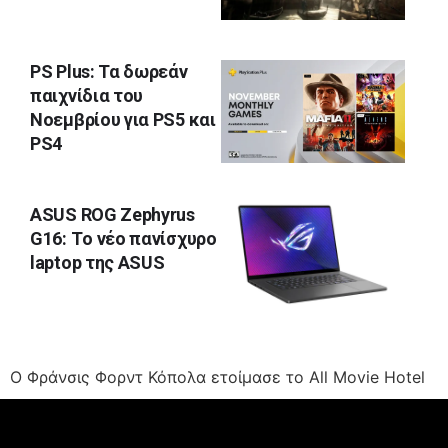
PS Plus: Τα δωρεάν
παιχνίδια του
Νοεμβρίου για PS5 και
PS4
ASUS ROG Zephyrus
G16: Tο νέο πανίσχυρο
laptop της ASUS
O Φράνσις Φορντ Κόπολα ετοίμασε το All Movie Hotel