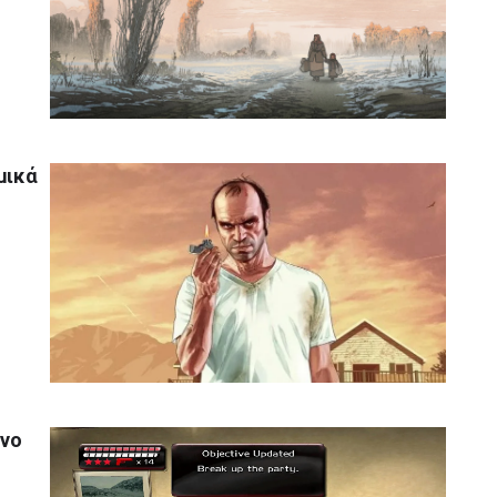
μικά
ένο