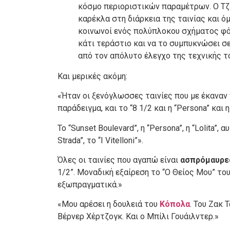
κόσμο περιοριστικών παραμέτρων. Ο Τζέ
καρέκλα στη διάρκεια της ταινίας και ό
κοινωνοί ενός πολύπλοκου σχήματος φόν
κάτι τεράστιο και να το συμπυκνώσει σε
από τον απόλυτο έλεγχο της τεχνικής 
Και μερικές ακόμη:
«Ήταν οι ξενόγλωσσες ταινίες που με έκαναν ν
παράδειγμα, και το “8 1/2 και η “Persona” και 
Το “Sunset Boulevard”, η “Persona”, η “Lolita”, 
Strada”, το “I Vitelloni”».
Όλες οι ταινίες που αγαπώ είναι
ασπρόμαυρε
1/2”. Μοναδική εξαίρεση το “O Θείος Μου” του
εξωπραγματικά.»
«Μου αρέσει η δουλειά του
Κόπολα
. Του Ζακ 
Βέρνερ Χέρτζογκ. Και ο Μπίλι Γουάιλντερ.»