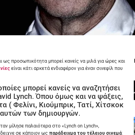
αι ως προσωπικότητα μπορεί κανείς να μιλά για ώρες και
νίες
είναι κάτι αρκετά ενδιαφέρον για έναν σινεφίλ που
οποίες μπορεί κανείς να αναζητήσει
avid Lynch. Όπου όμως και να ψάξεις,
α ( Φελίνι, Κιούμπρικ, Τατί, Χίτσκοκ
ες αυτών των δημιουργών.
όταν μίλησε παλαιότερα στο «Lynch on Lynch»,
έδειχνε σε κάποιον ως
παράδειγμα του τέλειου σινεμά
: