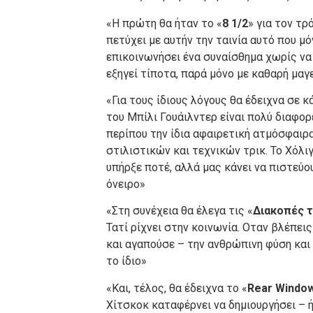
«Η πρώτη θα ήταν το «
8 1/2
» για τον τρ
πετύχει με αυτήν την ταινία αυτό που μ
επικοινωνήσει ένα συναίσθημα χωρίς να π
εξηγεί τίποτα, παρά μόνο με καθαρή μαγ
«Για τους ίδιους λόγους θα έδειχνα σε κ
του Μπίλι Γουάιλντερ είναι πολύ διαφορ
περίπου την ίδια αφαιρετική ατμόσφαιρα
στιλιστικών και τεχνικών τρικ. Το Χόλι
υπήρξε ποτέ, αλλά μας κάνει να πιστεύου
όνειρο»
«Στη συνέχεια θα έλεγα τις «
Διακοπές τ
Τατί ρίχνει στην κοινωνία. Οταν βλέπεις
και αγαπούσε – την ανθρώπινη φύση και 
το ίδιο»
«Και, τέλος, θα έδειχνα το «
Rear Windo
Χίτσκοκ καταφέρνει να δημιουργήσει – 