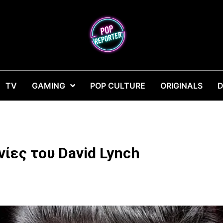
TV
GAMING
POP CULTURE
ORIGINALS
D
νίες του David Lynch