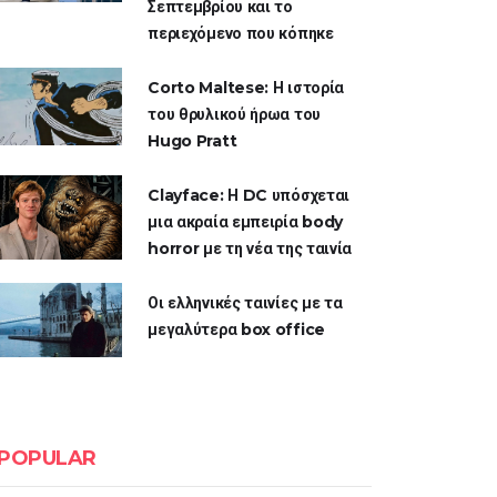
Σεπτεμβρίου και το
περιεχόμενο που κόπηκε
Corto Maltese: Η ιστορία
του θρυλικού ήρωα του
Hugo Pratt
Clayface: Η DC υπόσχεται
μια ακραία εμπειρία body
horror με τη νέα της ταινία
Οι ελληνικές ταινίες με τα
μεγαλύτερα box office
POPULAR