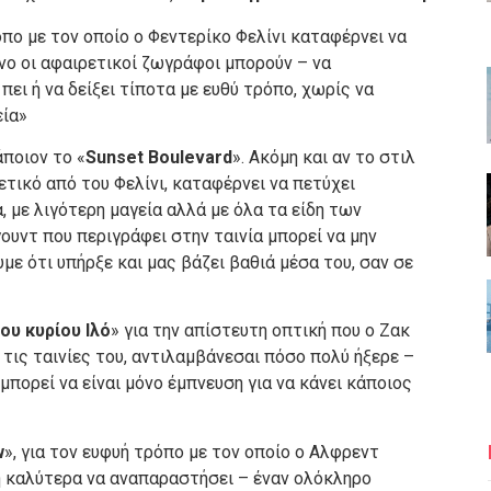
όπο με τον οποίο ο Φεντερίκο Φελίνι καταφέρνει να
όνο οι αφαιρετικοί ζωγράφοι μπορούν – να
ει ή να δείξει τίποτα με ευθύ τρόπο, χωρίς να
εία»
άποιον το «
Sunset Boulevard
». Ακόμη και αν το στιλ
ετικό από του Φελίνι, καταφέρνει να πετύχει
, με λιγότερη μαγεία αλλά με όλα τα είδη των
γουντ που περιγράφει στην ταινία μπορεί να μην
με ότι υπήρξε και μας βάζει βαθιά μέσα του, σαν σε
ου κυρίου Ιλό
» για την απίστευτη οπτική που ο Ζακ
 τις ταινίες του, αντιλαμβάνεσαι πόσο πολύ ήξερε –
μπορεί να είναι μόνο έμπνευση για να κάνει κάποιος
w
», για τον ευφυή τρόπο με τον οποίο ο Αλφρεντ
ή καλύτερα να αναπαραστήσει – έναν ολόκληρο