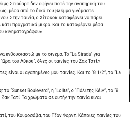
ιμς Στιούαρτ δεν αφήνει ποτέ την αναπηρική του
μως, μέσα από το δικό του βλέμμα γινόμαστε
ου. Στην ταινία, ο Χίτσκοκ καταφέρνει να πάρει
 κάτι πραγματικά μικρό. Και το καταφέρνει μέσα
του κινηματογράφου»
α ενθουσιαστώ με το σινεμά. Το “La Strada” για
η “Ωρα του Λύκου”, όλες οι ταινίες του Ζακ Τατί.»
αυτες είναι οι αγαπημένες μου ταινίες. Και το “8 1/2”, το “La
ς
: το “Sunset Boulevard”, η “Lolita”, ο “Πόλιτης Κέιν”, το “8
 Ζακ Τατί. Τα χρώματα σε αυτήν την ταινία είναι
Τατί, του Κουροσάβα, του Τζον Φορντ. Κάποιες ταινίες του